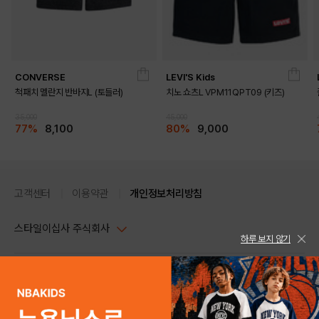
CONVERSE
LEVI'S Kids
척패치 멜란지 반바지L (토들러)
치노 쇼츠L VPM11QPT09 (키즈)
35,000
45,000
77%
8,100
80%
9,000
고객센터
이용약관
개인정보처리방침
스타일이십사 주식회사
하루 보지 않기
대표이사 : 임동환, 김지원
사업자정보확인
PC버전
주소 : 서울시 강남구 논현로 633, 6층 (논현동, 한세엠케이빌딩)
사업자등록번호 : 116-81-32499
스타일24 고객센터 1544-5336
평일 09:00~ 18:00 (토/일/공휴일 휴무)
통신판매업신고번호 : 제 2024-서울강남-04239