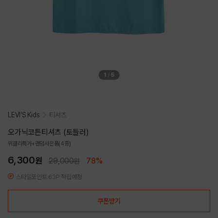
1
/
5
LEVI'S Kids
티셔츠
오가닉코튼티셔츠 (토들러)
위클리특가+랜덤사은품(4종)
6,300
원
29,000
78%
원
스타일포인트 63P 적립예정
쿠폰받기