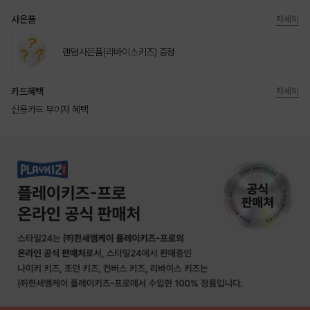
사은품
자세히
랜덤사은품(리바이스키즈) 증정
카드혜택
자세히
신용카드 무이자 혜택
상품상세정보