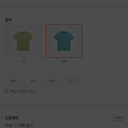
컬러
그린
블루
105
110
120
130
재입고 알림 신청
쇼핑혜택
자세히
최대
7%
쿠폰 할인