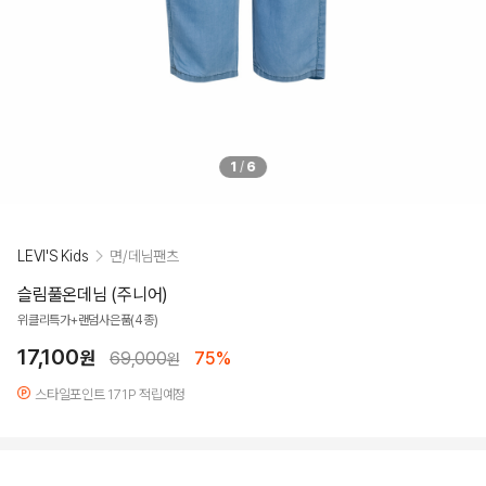
1
/
6
LEVI'S Kids
면/데님팬츠
슬림풀온데님 (주니어)
위클리특가+랜덤사은품(4종)
17,100
원
69,000
75%
원
스타일포인트 171P 적립예정