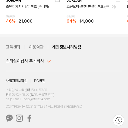
JORDAN
JORDAN
조던더저지반팔티셔츠 (주니어)
조던오피셜맴버반팔티셔츠 (주니어)
39,000
39,000
46%
21,000
64%
14,000
고객센터
이용약관
개인정보처리방침
스타일이십사 주식회사
대표이사 : 임동환, 김지원
사업자정보확인
PC버전
주소 : 서울시 강남구 논현로 633, 6층 (논현동, 한세엠케이빌딩)
사업자등록번호 : 116-81-32499
스타일24 고객센터 1544-5336
평일 09:00~ 18:00 (토/일/공휴일 휴무)
통신판매업신고번호 : 제 2024-서울강남-04239
help Email : help@style24.com
개인정보보호책임자 : 배기영
COPYRIGHTⓒ2021 STYLE24 ALL RIGHTS RESERVED.
호스팅 서비스 : 스타일이십사㈜
고객센터 1544-5336(평일 09:00~ 18:00 토/일/공휴일 휴무)