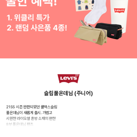
슬림풀온데님 (주니어)
21SS 시즌 완판되었던 쿨맥스슬림
풀온데님이 새롭게 출시. 가볍고
시원한 라이오셀 혼방 소재의 편한
8부 풀온데님 팬츠