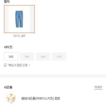
컬러
라이트 블루
사이즈
140
150
160
170
재입고 알림 신청
사은품
자세히
랜덤사은품(리바이스키즈) 증정