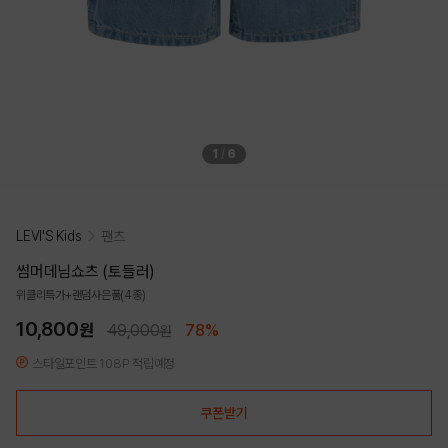
1
/
6
LEVI'S Kids
팬츠
썸머데님쇼츠 (토들러)
위클리특가+랜덤사은품(4종)
10,800
원
49,000
78%
원
스타일포인트 108P 적립예정
쿠폰받기