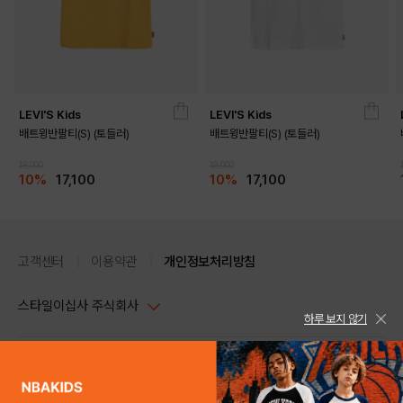
LEVI'S Kids
LEVI'S Kids
배트윙반팔티(S) (토들러)
배트윙반팔티(S) (토들러)
19,000
19,000
10%
17,100
10%
17,100
고객센터
이용약관
개인정보처리방침
스타일이십사 주식회사
하루 보지 않기
대표이사 : 임동환, 김지원
사업자정보확인
PC버전
주소 : 서울시 강남구 논현로 633, 6층 (논현동, 한세엠케이빌딩)
사업자등록번호 : 116-81-32499
스타일24 고객센터 1544-5336