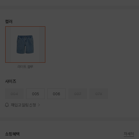
컬러
라이트 블루
사이즈
004
005
006
007
07X
재입고 알림 신청
쇼핑혜택
자세히