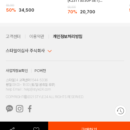
(K231TS030P SET)
69,000
(K231TP030P)
69,000
50%
34,500
70%
20,700
고객센터
이용약관
개인정보처리방침
스타일이십사 주식회사
대표이사 : 임동환, 김지원
사업자정보확인
PC버전
주소 : 서울시 강남구 논현로 633, 6층 (논현동, 한세엠케이빌딩)
사업자등록번호 : 116-81-32499
스타일24 고객센터 1544-5336
평일 09:00~ 18:00 (토/일/공휴일 휴무)
통신판매업신고번호 : 제 2024-서울강남-04239
help Email : help@style24.com
개인정보보호책임자 : 배기영
COPYRIGHTⓒ2021 STYLE24 ALL RIGHTS RESERVED.
호스팅 서비스 : 스타일이십사㈜
고객센터 1544-5336(평일 09:00~ 18:00 토/일/공휴일 휴무)
구매하기