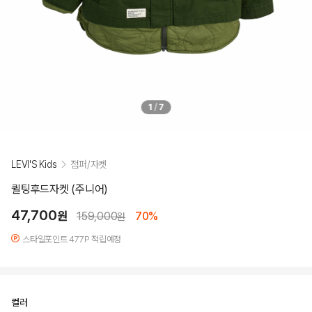
1
/
7
LEVI'S Kids
점퍼/자켓
퀼팅후드자켓 (주니어)
47,700
원
159,000
70%
원
스타일포인트 477P 적립예정
컬러