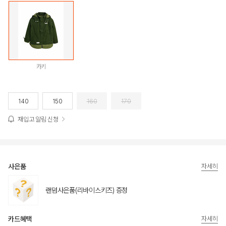
카키
140
150
160
170
재입고 알림 신청
사은품
자세히
랜덤사은품(리바이스키즈) 증정
카드혜택
자세히