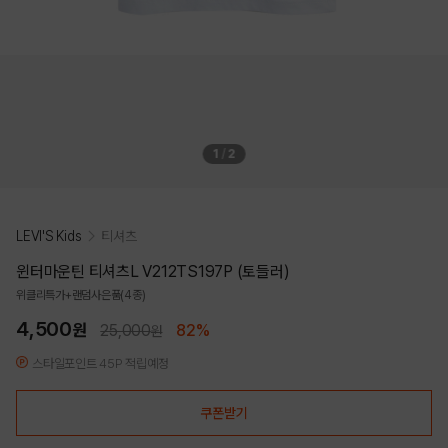
1
/
2
LEVI'S Kids
티셔츠
윈터마운틴 티셔츠L V212TS197P (토들러)
위클리특가+랜덤사은품(4종)
4,500
원
25,000
82%
원
스타일포인트 45P 적립예정
쿠폰받기