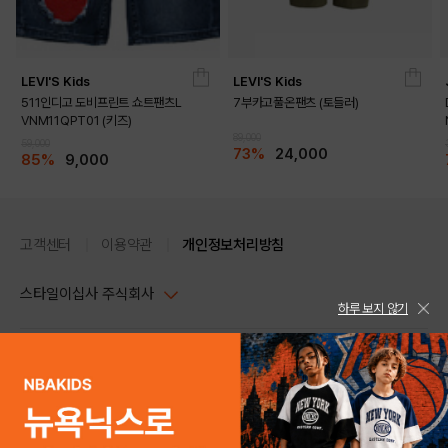
LEVI'S Kids
LEVI'S Kids
511인디고 도비프린트 쇼트팬츠L
7부카고풀온팬츠 (토들러)
VNM11QPT01 (키즈)
89,000
59,000
73%
24,000
85%
9,000
고객센터
이용약관
개인정보처리방침
스타일이십사 주식회사
하루 보지 않기
대표이사 : 임동환, 김지원
사업자정보확인
PC버전
주소 : 서울시 강남구 논현로 633, 6층 (논현동, 한세엠케이빌딩)
사업자등록번호 : 116-81-32499
스타일24 고객센터 1544-5336
평일 09:00~ 18:00 (토/일/공휴일 휴무)
통신판매업신고번호 : 제 2024-서울강남-04239
help Email : help@style24.com
개인정보보호책임자 : 배기영