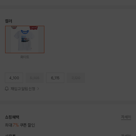
컬러
화이트
4_100
5_105
6_115
7_120
재입고 알림 신청
쇼핑혜택
자세히
최대
7%
쿠폰 할인