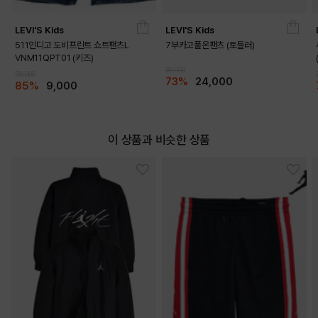
LEVI'S Kids
LEVI'S Kids
511인디고 도비프린트 쇼트팬츠L
7부카고풀온팬츠 (토들러)
VNM11QPT01 (키즈)
89,000
59,000
73%
24,000
85%
9,000
이 상품과 비슷한 상품