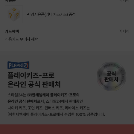
사은품
자세히
랜덤사은품(리바이스키즈) 증정
카드혜택
자세히
신용카드 무이자 혜택
상품상세정보