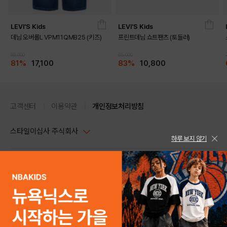
LEVI'S Kids
LEVI'S Kids
데님 오버롤L VPM11QMB25 (키즈)
프린트데님 쇼트팬츠 (토들러)
89,000
65,000
81%
17,100
83%
10,800
고객센터
이용약관
개인정보처리방침
스타일이십사 주식회사
하루 보지 않기
대표이사 : 임동환, 김지원
사업자정보확인
PC버전
주소 : 서울시 강남구 논현로 633, 6층 (논현동, 한세엠케이빌딩)
사업자등록번호 : 116-81-32499
스타일24 고객센터 1544-5336
평일 09:00~ 18:00 (토/일/공휴일 휴무)
통신판매업신고번호 : 제 2024-서울강남-04239
help Email : help@style24.com
개인정보보호책임자 : 배기영
COPYRIGHTⓒ2021 STYLE24 ALL RIGHTS RESERVED.
호스팅 서비스 : 스타일이십사㈜