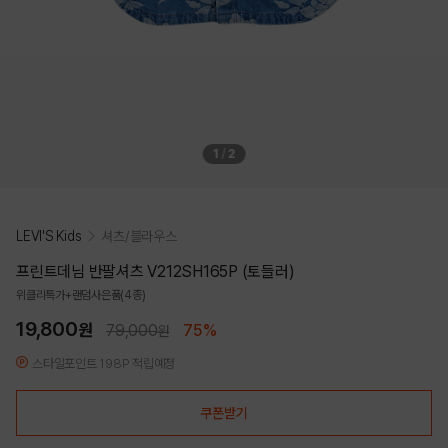
1
/
2
LEVI'S Kids
셔츠/블라우스
프린트데님 반팔셔츠 V212SH165P (토들러)
위클리특가+랜덤사은품(4종)
19,800
원
79,000
75%
원
스타일포인트 198P 적립예정
쿠폰받기