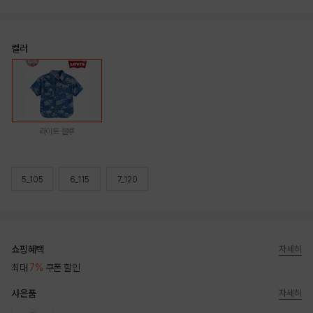
컬러
라이트 블루
5_105
6_115
7_120
쇼핑혜택
자세히
최대
7%
쿠폰 할인
사은품
자세히