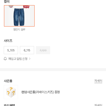
컬러
멜란지 블루
사이즈
5_105
6_115
7_120
재입고 알림 신청
사은품
자세히
랜덤사은품(리바이스키즈) 증정
카드혜택
자세히