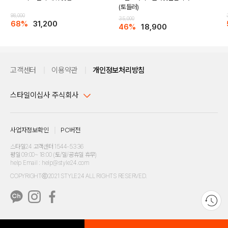
(토들러)
98,000
35,000
68%
31,200
46%
18,900
고객센터
이용약관
개인정보처리방침
스타일이십사 주식회사
대표이사 : 임동환, 김지원
사업자정보확인
PC버전
주소 : 서울시 강남구 논현로 633, 6층 (논현동, 한세엠케이빌딩)
사업자등록번호 : 116-81-32499
스타일24 고객센터 1544-5336
평일 09:00~ 18:00 (토/일/공휴일 휴무)
통신판매업신고번호 : 제 2024-서울강남-04239
help Email : help@style24.com
개인정보보호책임자 : 배기영
COPYRIGHTⓒ2021 STYLE24 ALL RIGHTS RESERVED.
호스팅 서비스 : 스타일이십사㈜
고객센터 1544-5336(평일 09:00~ 18:00 토/일/공휴일 휴무)