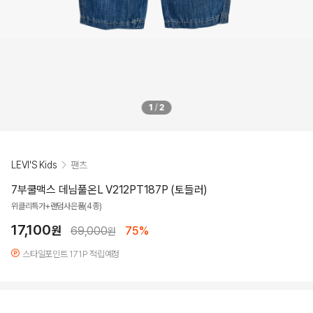
1
/
2
LEVI'S Kids
팬츠
7부쿨맥스 데님풀온L V212PT187P (토들러)
위클리특가+랜덤사은품(4종)
17,100
원
69,000
75%
원
스타일포인트 171P 적립예정