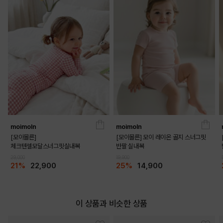
[모이몰른] 벨라면모달스판상하
moimoln
moimoln
[모이몰른]
[모이몰른] 모이 레이온 골지 스너그핏
체크텐셀모달스너그핏실내복
반팔 실내복
29,000
19,900
21%
22,900
25%
14,900
이 상품과 비슷한 상품