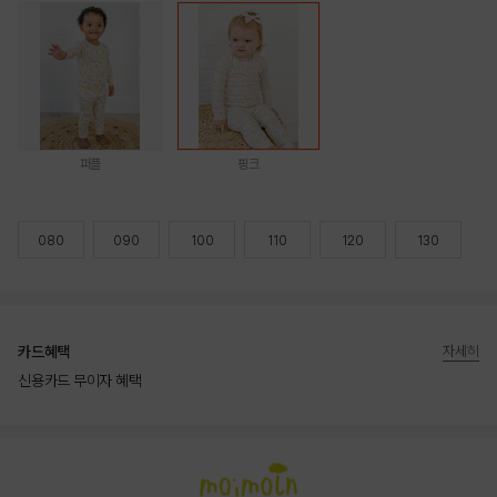
퍼플
핑크
080
090
100
110
120
130
카드혜택
자세히
신용카드 무이자 혜택
상품상세정보