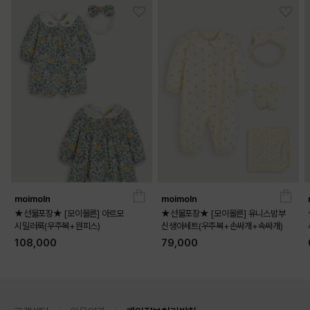
COLOR
moimoln
moimoln
★선물포장★ [모이몰른] 아르모
★선물포장★ [모이몰른] 유니스밤부
시밀러룩(우주복+원피스)
신생아세트(우주복+손싸개+속싸개)
108,000
79,000
PURPLE
PINK
OUTFIT VIEW