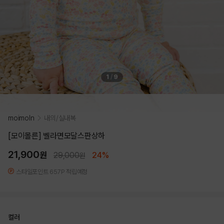
1
/
9
moimoln
내의/실내복
[모이몰른] 벨라면모달스판상하
21,900
원
29,000
24%
원
스타일포인트 657P 적립예정
컬러