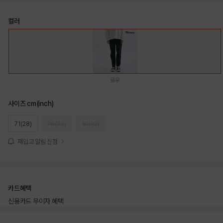
컬러
로우
사이즈 cm(inch)
71(28)
76(30)
81(32)
재입고 알림 신청
카드혜택
신용카드 무이자 혜택
상품상세정보