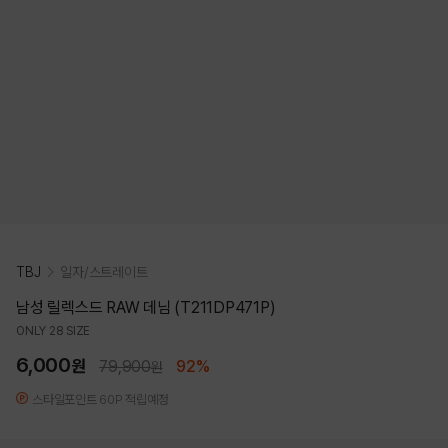
TBJ
일자/스트레이트
남성 릴렉스드 RAW 데님 (T211DP471P)
ONLY 28 SIZE
6,000
원
79,900
92%
원
스타일포인트 60P 적립예정