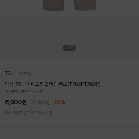
1
/
7
TBJ
면/팬츠
남성 TR 테이퍼드핏 올밴딩 팬츠(T202PT280P)
🛒사면 살수록 추가 할인🛒
6,000
원
39,900
85%
원
스타일포인트 60P 적립예정