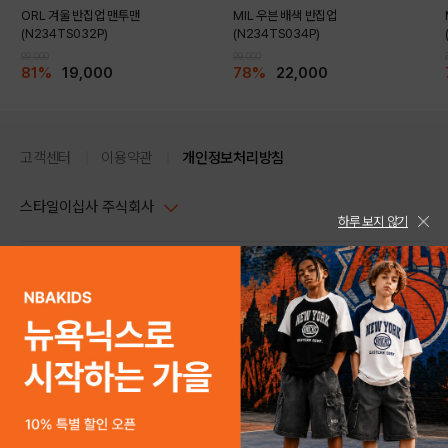
ORL 겨울 반집업 맨투맨
MIL 우븐 배색 반집업
(N234TS032P)
(N234TS034P)
99,000
99,000
81%
19,000
78%
22,000
고객센터
이용약관
개인정보처리방침
스타일이십사 주식회사
하루 보지 않기
대표이사 : 임동환, 김지원
사업자정보확인
PC버전
주소 : 서울시 강남구 논현로 633, 6층 (논현동, 한세엠케이빌딩)
사업자등록번호 : 116-81-32499
스타일24 고객센터 1544-5336
평일 09:00~ 18:00 (토/일/공휴일 휴무)
통신판매업신고번호 : 제 2024-서울강남-04239
help Email : help@style24.com
상품고시정보
개인정보보호책임자 : 배기영
COPYRIGHTⓒ2021 STYLE24 ALL RIGHTS RESERVED.
호스팅 서비스 : 스타일이십사㈜
제품소재
[겉감]폴리에스터63% 레이온31% 폴리우레탄6%
고객센터 1544-5336(평일 09:00~ 18:00 토/일/공휴일 휴무)
색상
MELANGE NAVY,BEIGE,KHAKI,BLACK,MELANGE GREY
치수
71,76,81,86