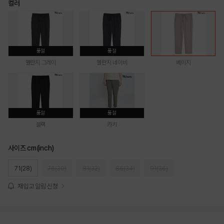
컬러
품절
품절
멜란지 그레이
멜란지 네이비
베이지
품절
품절
블랙
카키
사이즈 cm(inch)
71(28)
76(30)
81(32)
86(34)
91(36)
재입고 알림 신청