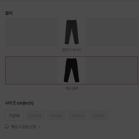
컬러
멜란지 네이비
제트 블랙
사이즈 cm(inch)
71(28)
76(30)
81(32)
86(34)
91(36)
재입고 알림 신청