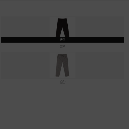
품절
블랙
혼합