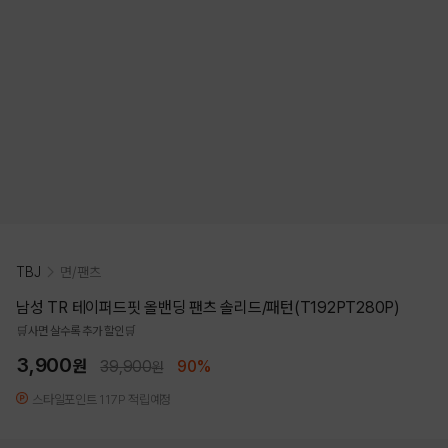
TBJ
면/팬츠
남성 TR 테이퍼드핏 올밴딩 팬츠 솔리드/패턴(T192PT280P)
🛒사면 살수록 추가 할인🛒
3,900
원
39,900
90%
원
스타일포인트 117P 적립예정