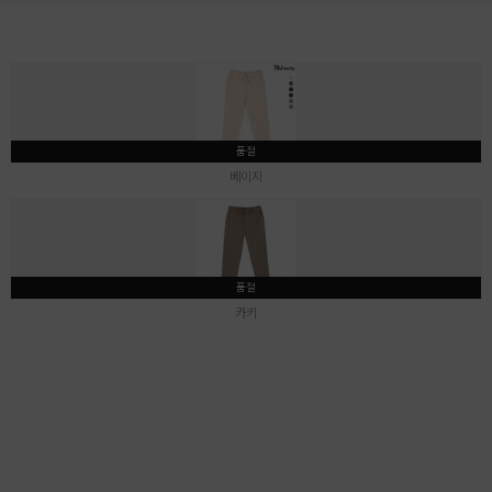
품절
베이지
품절
카키