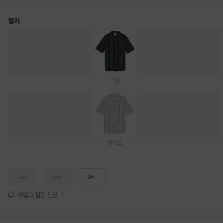
컬러
그린
화이트
100
105
95
재입고 알림 신청