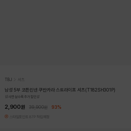
TBJ
셔츠
남성 5부 코튼린넨 쿠반카라 스트라이프 셔츠(T182SH301P)
🛒사면 살수록 추가 할인🛒
2,900
원
39,900
93%
원
스타일포인트 87P 적립예정