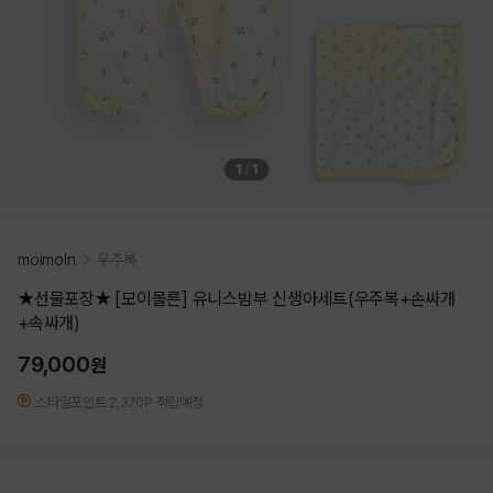
1
/
1
moimoln
우주복
★선물포장★ [모이몰른] 유니스밤부 신생아세트(우주복+손싸개
+속싸개)
79,000
원
스타일포인트 2,370P 적립예정