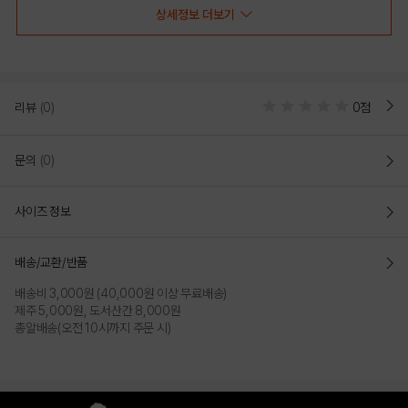
상세정보 더보기
리뷰
(0)
0점
문의
(0)
사이즈 정보
[모이몰른] 유니스밤부싱글우주복세트 [26 봄]
배송/교환/반품
COLOR
배송비 3,000원 (40,000원 이상 무료배송)
제주 5,000원, 도서산간 8,000원
총알배송(오전 10시까지 주문 시)