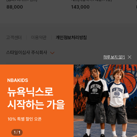
88,000
143,000
고객센터
이용약관
개인정보처리방침
스타일이십사 주식회사
하루 보지 않기
대표이사 : 임동환, 김지원
사업자정보확인
PC버전
주소 : 서울시 강남구 논현로 633, 6층 (논현동, 한세엠케이빌딩)
사업자등록번호 : 116-81-32499
스타일24 고객센터 1544-5336
평일 09:00~ 18:00 (토/일/공휴일 휴무)
통신판매업신고번호 : 제 2024-서울강남-04239
help Email : help@style24.com
개인정보보호책임자 : 배기영
COPYRIGHTⓒ2021 STYLE24 ALL RIGHTS RESERVED.
호스팅 서비스 : 스타일이십사㈜
고객센터 1544-5336(평일 09:00~ 18:00 토/일/공휴일 휴무)
1
/
1
구매하기