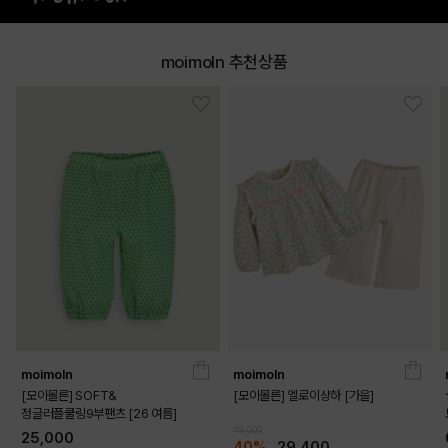
moimoln 추천상품
GREEN
YELLOW
PRODUCT VIEW
moimoln
moimoln
[모이몰른] SOFT&
[모이몰른] 엘로이상하 [가을]
정글러플쿨링9부팬츠 [26 여름]
49,000
25,000
40%
29,400