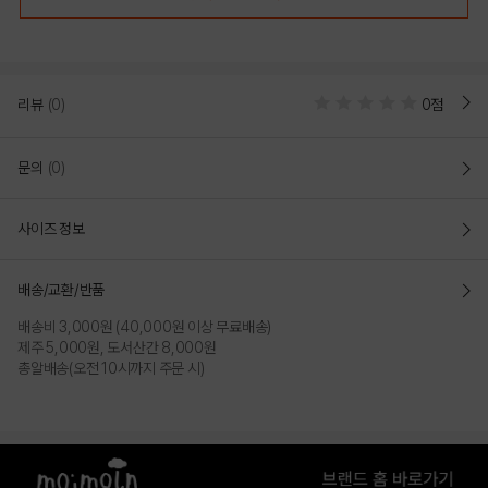
리뷰
(0)
0점
문의
(0)
사이즈 정보
[모이몰른] 선샤인피케상하 [26 여름]
배송/교환/반품
COLOR
배송비 3,000원 (40,000원 이상 무료배송)
제주 5,000원, 도서산간 8,000원
총알배송(오전 10시까지 주문 시)