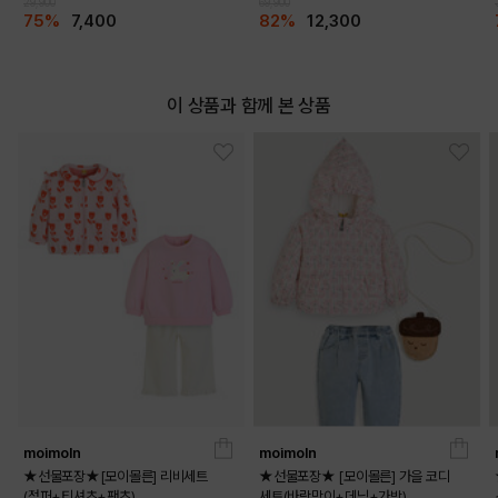
29,900
69,900
75%
7,400
82%
12,300
이 상품과 함께 본 상품
moimoln
moimoln
★선물포장★[모이몰른] 리비세트
★선물포장★ [모이몰른] 가을 코디
(점퍼+티셔츠+팬츠)
세트(바람막이+데님+가방)