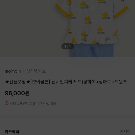
1
/
1
moimoln
상하복/세트
★선물포장★[모이몰른] 선샤인피케 세트(상하복+상하복)(트윈룩)
98,000
원
스타일포인트 2,940P 적립예정
카드혜택
자세히