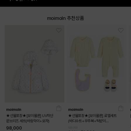
moimoln 추천상품
PINK
PRODUCT VIEW
moimoln
moimoln
★선물포장★[모이몰른] UV차단
★선물포장★[모이몰른] 로엘세트
문브리즈 세트(바람막이+모자)
(바디수트+우주복+턱받이
+걸음마신발)
98,000
109,000