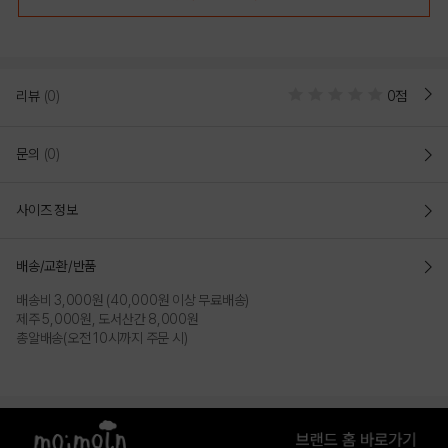
리뷰
(0)
0점
문의
(0)
사이즈 정보
[모이몰른] 마이쉘쿨링나시우주복 [26 여름]
배송/교환/반품
COLOR
배송비 3,000원 (40,000원 이상 무료배송)
제주 5,000원, 도서산간 8,000원
총알배송(오전 10시까지 주문 시)