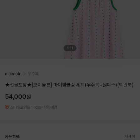
1
/
1
moimoln
우주복
★선물포장★[모이몰른] 마이쉘쿨링 세트(우주복+원피스)(트윈룩)
54,000
원
스타일포인트 1,620P 적립예정
카드혜택
자세히