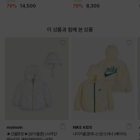
69,900
39,900
79%
14,500
79%
8,300
이 상품과 함께 본 상품
DETAILS
moimoln
NIKE KIDS
★선물포장★[모이몰른] UV차단
나이키홑겹테니스윈드러너 (베이비)
문브리즈 세트(바람막이+모자)