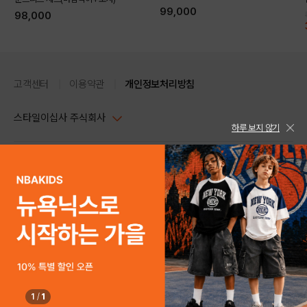
99,000
98,000
고객센터
이용약관
개인정보처리방침
스타일이십사 주식회사
하루 보지 않기
대표이사 : 임동환, 김지원
사업자정보확인
PC버전
주소 : 서울시 강남구 논현로 633, 6층 (논현동, 한세엠케이빌딩)
사업자등록번호 : 116-81-32499
스타일24 고객센터 1544-5336
평일 09:00~ 18:00 (토/일/공휴일 휴무)
통신판매업신고번호 : 제 2024-서울강남-04239
help Email : help@style24.com
개인정보보호책임자 : 배기영
COPYRIGHTⓒ2021 STYLE24 ALL RIGHTS RESERVED.
호스팅 서비스 : 스타일이십사㈜
고객센터 1544-5336(평일 09:00~ 18:00 토/일/공휴일 휴무)
1
/
1
구매하기