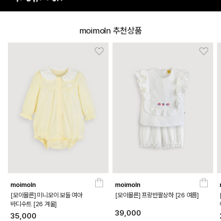
moimoln 추천상품
moimoln
moimoln
[모이몰른] 미니모이 보들 여아
[모이몰른] 프랑반팔상하 [26 여름]
바디수트 [26 겨울]
39,000
35,000