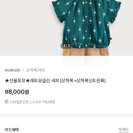
1
/
1
moimoln
상하복/세트
★선물포장★레트모슬린 세트(상하복+상하복)(트윈룩)
98,000
원
스타일포인트 2,940P 적립예정
카드혜택
자세히