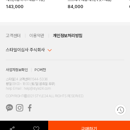
143,000
84,000
고객센터
이용약관
개인정보처리방침
DETAILS
스타일이십사 주식회사
대표이사 : 임동환, 김지원
사업자정보확인
PC버전
주소 : 서울시 강남구 논현로 633, 6층 (논현동, 한세엠케이빌딩)
사업자등록번호 : 116-81-32499
스타일24 고객센터 1544-5336
평일 09:00~ 18:00 (토/일/공휴일 휴무)
통신판매업신고번호 : 제 2024-서울강남-04239
help Email : help@style24.com
개인정보보호책임자 : 배기영
COPYRIGHTⓒ2021 STYLE24 ALL RIGHTS RESERVED.
호스팅 서비스 : 스타일이십사㈜
고객센터 1544-5336(평일 09:00~ 18:00 토/일/공휴일 휴무)
구매하기