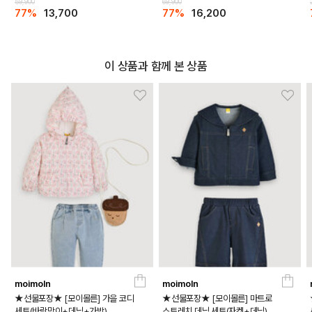
59,900
69,900
77%
13,700
77%
16,200
이 상품과 함께 본 상품
moimoln
moimoln
★선물포장★ [모이몰른] 가을 코디
★선물포장★ [모이몰른] 마트로
세트(바람막이+데님+가방)
스트레치 데님 세트(자켓+데님)