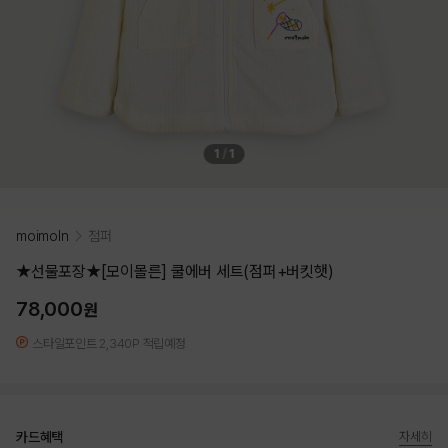
1
/
1
moimoln
점퍼
★선물포장★[모이몰른] 쿨에버 세트(점퍼+버킷햇)
78,000
원
스타일포인트 2,340P 적립예정
카드혜택
자세히