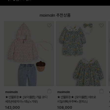
moimoln 추천상품
CREAM
PRODUCT VIEW
moimoln
moimoln
★선물포장★ [모이몰른] 가을 코디
★선물포장★ [모이몰른] 아르모
세트(바람막이+데님+가방)
시밀러룩(우주복+원피스)
143,000
108,000