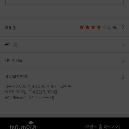
리뷰
(1)
4.0점
문의
(0)
사이즈 정보
[모이몰른] 타니쿨에버점퍼 [26 여름]
배송/교환/반품
COLOR
배송비 3,000원 (40,000원 이상 무료배송)
제주 5,000원, 도서산간 8,000원
총알배송(오전 10시까지 주문 시)