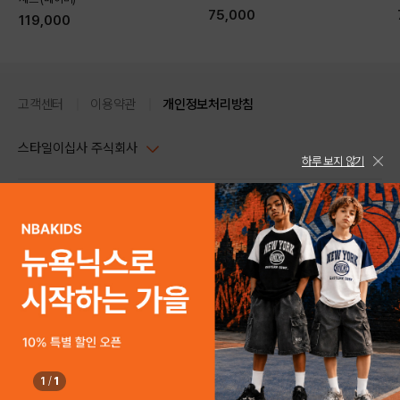
75,000
DETAILS
119,000
고객센터
이용약관
개인정보처리방침
스타일이십사 주식회사
하루 보지 않기
대표이사 : 임동환, 김지원
사업자정보확인
PC버전
주소 : 서울시 강남구 논현로 633, 6층 (논현동, 한세엠케이빌딩)
사업자등록번호 : 116-81-32499
스타일24 고객센터 1544-5336
평일 09:00~ 18:00 (토/일/공휴일 휴무)
통신판매업신고번호 : 제 2024-서울강남-04239
help Email : help@style24.com
개인정보보호책임자 : 배기영
COPYRIGHTⓒ2021 STYLE24 ALL RIGHTS RESERVED.
호스팅 서비스 : 스타일이십사㈜
고객센터 1544-5336(평일 09:00~ 18:00 토/일/공휴일 휴무)
1
/
1
구매하기