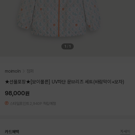
1
/
1
moimoln
점퍼
★선물포장★[모이몰른] UV차단 문브리즈 세트(바람막이+모자)
98,000
원
스타일포인트 2,940P 적립예정
카드혜택
자세히