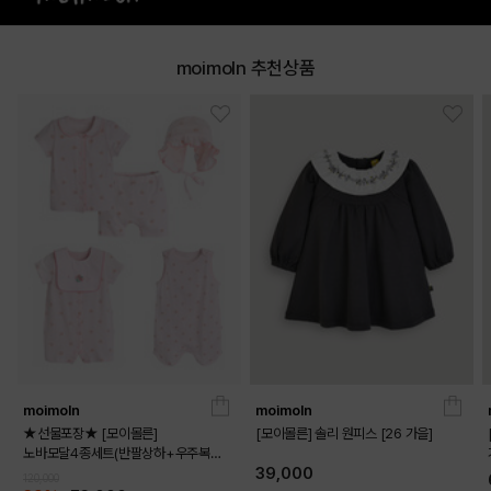
moimoln 추천상품
MINT
PINK
PRODUCT VIEW
moimoln
moimoln
★선물포장★ [모이몰른]
[모이몰른] 솔리 원피스 [26 가을]
노바모달4종세트(반팔상하+우주복
39,000
+보넷+수면조끼)
120,000