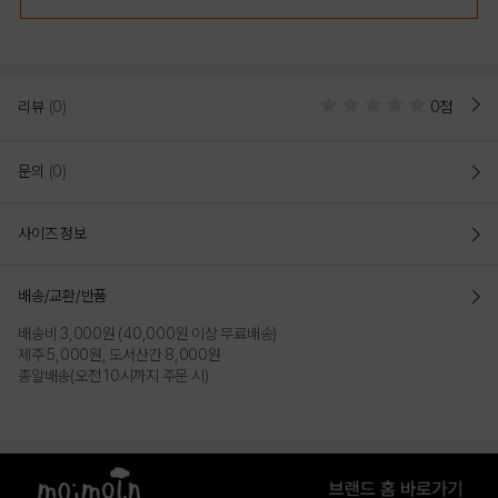
리뷰
(0)
0점
문의
(0)
사이즈 정보
[모이몰른] UV차단 문브리즈바람막이점퍼 [26 여름]
배송/교환/반품
COLOR
배송비 3,000원 (40,000원 이상 무료배송)
제주 5,000원, 도서산간 8,000원
총알배송(오전 10시까지 주문 시)