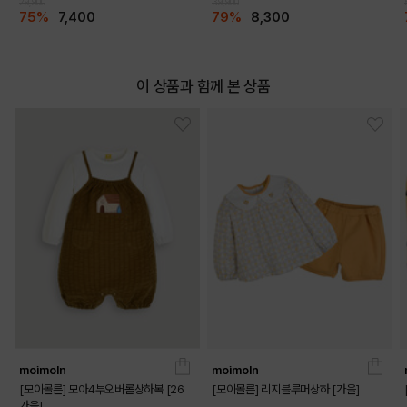
29,900
39,900
75%
7,400
79%
8,300
이 상품과 함께 본 상품
moimoln
moimoln
[모이몰른] 모아4부오버롤상하복 [26
[모이몰른] 리지블루머상하 [가을]
가을]