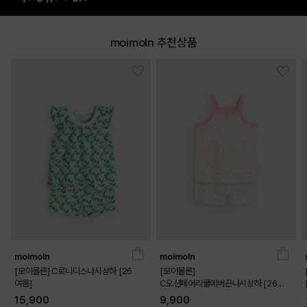
moimoln 추천상품
DETAILS
moimoln
moimoln
[모이몰른] C로니디스나시상하 [26
[모이몰른]
여름]
C오션페어리쿨에버끈나시상하 [26
여름]
15,900
9,900