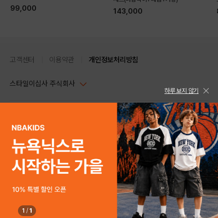
99,000
143,000
고객센터
이용약관
개인정보처리방침
스타일이십사 주식회사
하루 보지 않기
대표이사 : 임동환, 김지원
사업자정보확인
PC버전
주소 : 서울시 강남구 논현로 633, 6층 (논현동, 한세엠케이빌딩)
사업자등록번호 : 116-81-32499
스타일24 고객센터 1544-5336
평일 09:00~ 18:00 (토/일/공휴일 휴무)
통신판매업신고번호 : 제 2024-서울강남-04239
help Email : help@style24.com
개인정보보호책임자 : 배기영
COPYRIGHTⓒ2021 STYLE24 ALL RIGHTS RESERVED.
호스팅 서비스 : 스타일이십사㈜
고객센터 1544-5336(평일 09:00~ 18:00 토/일/공휴일 휴무)
1
/
1
구매하기