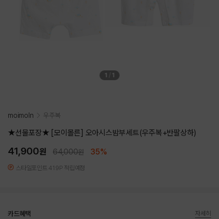
1
/
1
moimoln
우주복
★선물포장★ [모이몰른] 오아시스밤부세트(우주복+반팔상하)
41,900
원
64,000
35%
원
스타일포인트 419P 적립예정
카드혜택
자세히