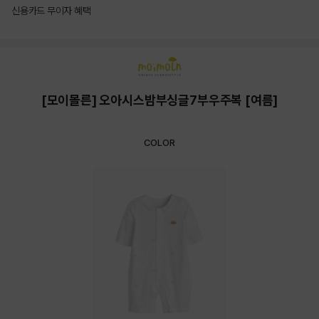
신용카드 무이자 혜택
상품상세정보
[모이몰른] 오아시스밤부싱글7부우주복 [여름]
COLOR