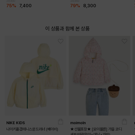
29,900
39,900
75%
7,400
79%
8,300
이 상품과 함께 본 상품
NIKE KIDS
moimoln
나이키홑겹테니스윈드러너 (베이비)
★선물포장★ [모이몰른] 가을 코디
세트(바람막이+데님+가방)