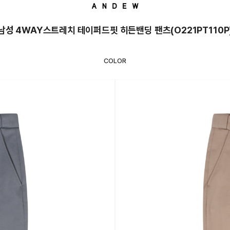
남성 4WAY스트레치 테이퍼드핏 히든밴딩 팬츠(O221PT110P
COLOR