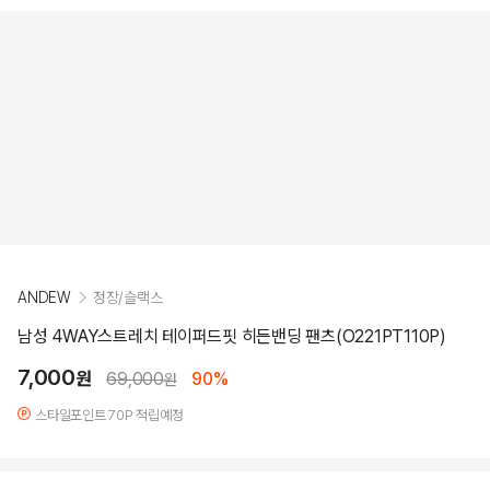
ANDEW
정장/슬랙스
남성 4WAY스트레치 테이퍼드핏 히든밴딩 팬츠(O221PT110P)
7,000
원
69,000
90%
원
스타일포인트 70P 적립예정