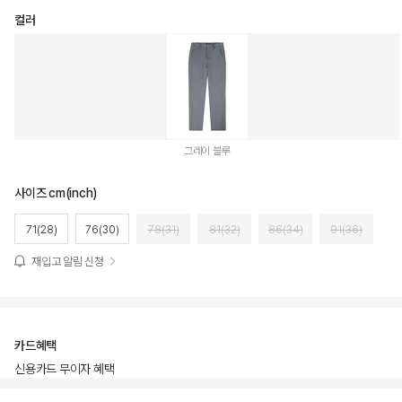
컬러
그레이 블루
사이즈 cm(inch)
71(28)
76(30)
78(31)
81(32)
86(34)
91(36)
재입고 알림 신청
카드혜택
신용카드 무이자 혜택
상품상세정보