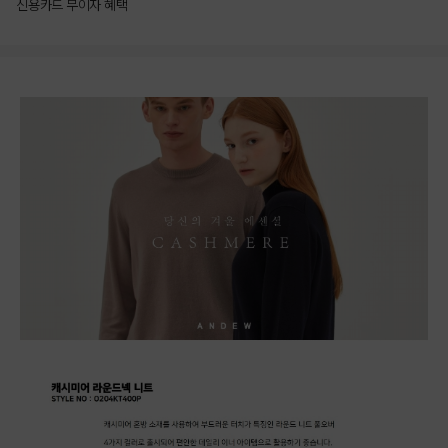
신용카드 무이자 혜택
상품상세정보