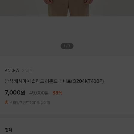
1
/
7
ANDEW
니트
남성 캐시미어 솔리드 라운드넥 니트(O204KT400P)
7,000
원
49,000
86%
원
스타일포인트 70P 적립예정
컬러