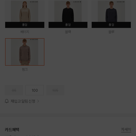
품절
품절
품절
베이지
블랙
블루
핑크
95
100
105
재입고 알림 신청
카드혜택
자세히