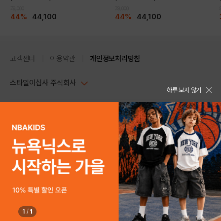
79,000
79,000
44%
44,100
44%
44,100
고객센터
이용약관
개인정보처리방침
스타일이십사 주식회사
하루 보지 않기
대표이사 : 임동환, 김지원
사업자정보확인
PC버전
주소 : 서울시 강남구 논현로 633, 6층 (논현동, 한세엠케이빌딩)
사업자등록번호 : 116-81-32499
스타일24 고객센터 1544-5336
평일 09:00~ 18:00 (토/일/공휴일 휴무)
통신판매업신고번호 : 제 2024-서울강남-04239
help Email : help@style24.com
개인정보보호책임자 : 배기영
COPYRIGHTⓒ2021 STYLE24 ALL RIGHTS RESERVED.
호스팅 서비스 : 스타일이십사㈜
고객센터 1544-5336(평일 09:00~ 18:00 토/일/공휴일 휴무)
1
/
1
구매하기