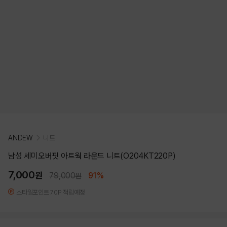
ANDEW
니트
남성 세미오버핏 아트웍 라운드 니트(O204KT220P)
7,000
원
79,000
91%
원
스타일포인트 70P 적립예정