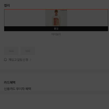
컬러
품절
아이보리
100
105
재입고 알림 신청
카드혜택
신용카드 무이자 혜택
상품상세정보