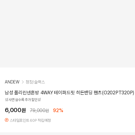
ANDEW
정장/슬랙스
남성 폴리린넨혼방 4WAY 테이퍼드핏 히든밴딩 팬츠(O202PT320P)
🛒사면 살수록 추가 할인🛒
6,000
원
79,000
92%
원
스타일포인트 60P 적립예정