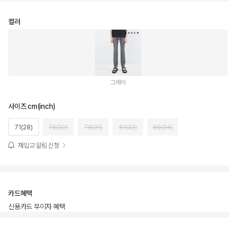
컬러
그레이
사이즈 cm(inch)
71(28)
76(30)
78(31)
81(32)
86(34)
재입고 알림 신청
카드혜택
신용카드 무이자 혜택
상품상세정보