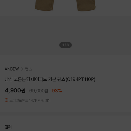
1
/
3
ANDEW
팬츠
남성 코튼본딩 테이퍼드 기본 팬츠(O194PT110P)
4,900
원
69,000
93%
원
스타일포인트 147P 적립예정
컬러