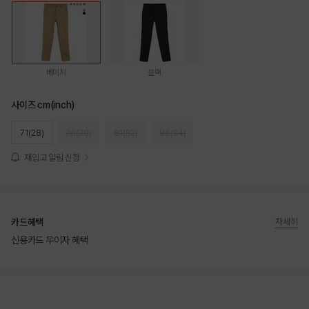
베이지
블랙
사이즈 cm(inch)
71(28)
76(30)
81(32)
86(34)
재입고 알림 신청
카드혜택
자세히
신용카드 무이자 혜택
상품상세정보