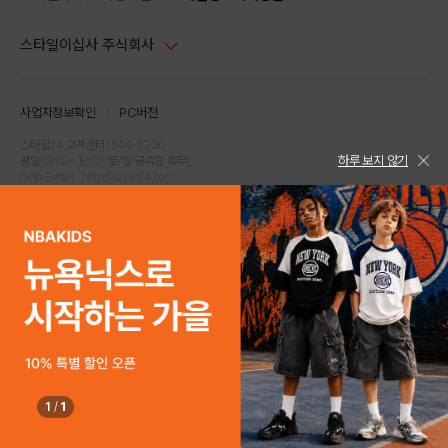
스타일이십사 주식회사
대표이사 : 임동환, 김지원
사업자정보확인
PC버전
주소 : 서울시 강남구 논현로 633, 6층 (논현동, 한세엠케이빌딩)
사업자등록번호 : 116-81-32499
스타일24 고객센터 1544-5336
하루 보지 않기
평일 09:00~ 18:00 (토/일/공휴일 휴무)
통신판매업신고번호 : 제 2024-서울강남-04239
help Email : help@style24.com
개인정보보호책임자 : 배기영
COPYRIGHTⓒ2021 STYLE24 ALL RIGHTS RESERVED.
호스팅 서비스 : 스타일이십사㈜
고객센터 1544-5336(평일 09:00~ 18:00 토/일/공휴일 휴무)
1
/
1