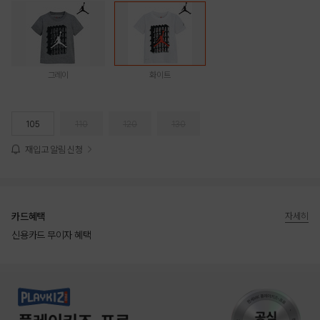
그레이
화이트
105
110
120
130
재입고 알림 신청
카드혜택
자세히
신용카드 무이자 혜택
상품상세정보