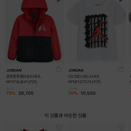
JORDAN
JORDAN
점프맨 투컬러 윈드러너L
CD크로스워드 티셔츠
NPS11QJK41 (키즈)
NPM11QTS74 (키즈)
99,000
35,000
73%
26,700
70%
10,500
이 상품과 비슷한 상품