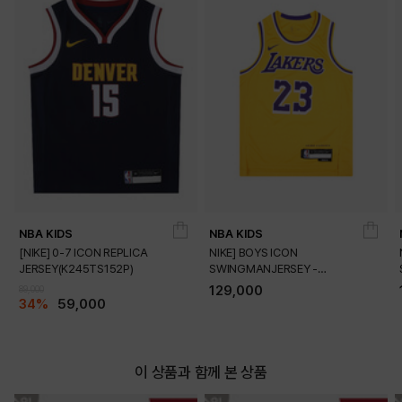
NBA KIDS
NBA KIDS
[NIKE] 0-7 ICON REPLICA
NIKE] BOYS ICON
JERSEY(K245TS152P)
SWINGMANJERSEY -
PLAYER(K245TS054P)
129,000
89,000
34%
59,000
이 상품과 함께 본 상품