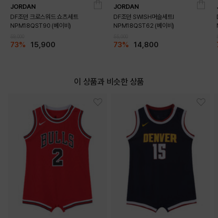
JORDAN
JORDAN
DF조던 크로스워드 쇼츠세트
DF조던 SWISH머슬세트I
NPM18QST90 (베이비)
NPM18QST62 (베이비)
59,000
55,000
73%
15,900
73%
14,800
이 상품과 비슷한 상품