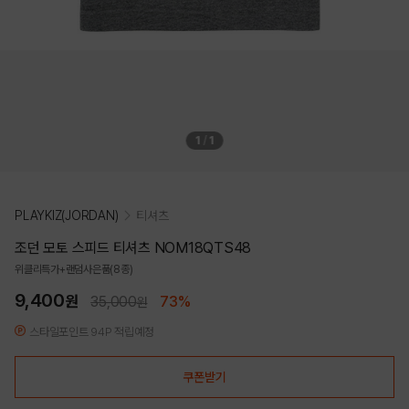
1
/
1
PLAYKIZ(JORDAN)
티셔츠
조던 모토 스피드 티셔츠 NOM18QTS48
위클리특가+랜덤사은품(8종)
9,400
원
35,000
73%
원
스타일포인트 94P 적립예정
쿠폰받기