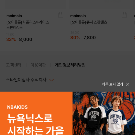
moimoln
moimoln
[모이몰른] 시즌리스후라이스
[모이몰른] 쥬시 스판팬츠
스판레깅스
39,000
11,900
80%
7,800
33%
8,000
고객센터
이용약관
개인정보처리방침
스타일이십사 주식회사
하루 보지 않기
대표이사 : 임동환, 김지원
사업자정보확인
PC버전
주소 : 서울시 강남구 논현로 633, 6층 (논현동, 한세엠케이빌딩)
사업자등록번호 : 116-81-32499
스타일24 고객센터 1544-5336
평일 09:00~ 18:00 (토/일/공휴일 휴무)
통신판매업신고번호 : 제 2024-서울강남-04239
help Email : help@style24.com
개인정보보호책임자 : 배기영
COPYRIGHTⓒ2021 STYLE24 ALL RIGHTS RESERVED.
호스팅 서비스 : 스타일이십사㈜