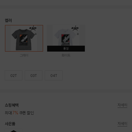
컬러
품절
그레이
화이트
02T
03T
04T
쇼핑혜택
자세히
최대
7%
쿠폰 할인
사은품
자세히