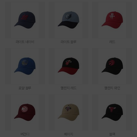
라이트 네이비
라이트 블루
레드
로얄 블루
멜란지 레드
멜란지 와인
버건디
베이지
블랙