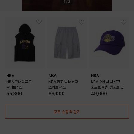
1
/
2
DARK GREY
DARK GREEN
NBA
NBA
NBA
NBA 그래픽 후드
NBA 카고 턱 버뮤다
NBA 어센틱 팀 로고
슬리브리스
스웨트 팬츠
소프트 볼캡 (컴포트 핏)
55,300
69,000
49,000
모두 쇼핑백 담기