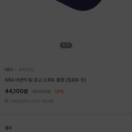
1
/
7
NBA
모자/장갑
NBA 어센틱 팀 로고 소프트 볼캡 (컴포트 핏)
44,100
원
49,000
10%
원
스타일포인트 1,323P 적립예정
컬러