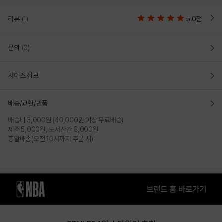
NBA 어센틱 팀 로고 소프트 볼캡 (컴포트 핏)
리뷰
(1)
5.0점
팀 컬러와 빅 로고 자수로 어센틱한 무드를 연출하는 소프트 컴포트 캡
하나쯤 꼭 가지고 있어야 할 기본 아이템으로 어센틱한 팀 컬러와 로고를
문의
(0)
적용한 볼캡
16수 트윌 원단을 사용하여 탄탄한 내구성 자랑
사이즈 정보
데일리 웨어의 가치를 담은 빅 사이즈 볼륨 자수 포인트 구성
언제 꺼내 써도 후회 없는 선택이 될 수 있도록 사이드 팀 레터링 자수
배송/교환/반품
디테일 추가
배송비 3,000원 (40,000원 이상 무료배송)
제주 5,000원, 도서산간 8,000원
COLOR
총알배송(오전 10시까지 주문 시)