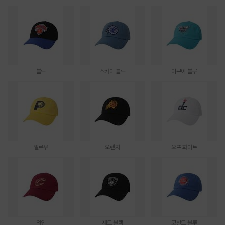
블루
스카이 블루
아쿠아 블루
옐로우
오렌지
오프 화이트
와인
제트 블랙
코발트 블루