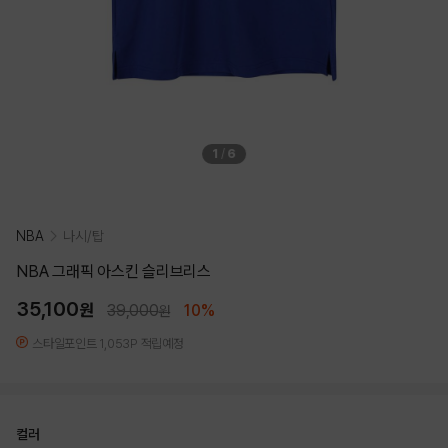
1
/
6
NBA
나시/탑
NBA 그래픽 아스킨 슬리브리스
35,100
원
39,000
10%
원
스타일포인트 1,053P 적립예정
컬러