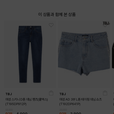
이 상품과 함께 본 상품
DETAILS
TBJ
TBJ
여성 스키니 D톤 데님 팬츠(쿨맥스)
여성 AD 3부 L톤 테이핑 데님 쇼츠
(T195DP912P)
(T192DP641P)
59,900
39,900
92%
4,900
93%
2,900