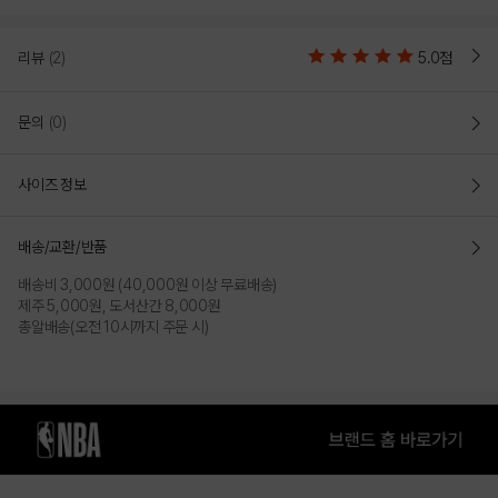
NBA 그래픽 아스킨 슬리브리스
리뷰
(2)
5.0점
시원한 아스킨 소재와 빅 프린트 포인트로 쾌적한 활동성을 더한 루즈핏 
슬리브리스
문의
(0)
일상에서 가장 든든한 선택이 되어줄 기능성 아스킨 소재의 슬리브리스
단순함이 주는 가장 큰 만족을 느낄 수 있는 캐주얼한 무드의 디자인
사이즈 정보
언제든 편안하게 언제나 세련되게 연출 가능한 빅 프린트 포인트 아이템
기본이 주는 변치 않는 자신감을 더해 한여름에도 시원하게 착용 가능
배송/교환/반품
배송비 3,000원 (40,000원 이상 무료배송)
COLOR
제주 5,000원, 도서산간 8,000원
총알배송(오전 10시까지 주문 시)