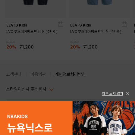
LEVI'S Kids
LEVI'S Kids
LVC 루즈테이퍼드 밴딩 진 (주니어)
LVC 루즈테이퍼드 밴딩 진 (주니어)
89,000
89,000
20%
71,200
20%
71,200
DETAILS
고객센터
이용약관
개인정보처리방침
스타일이십사 주식회사
하루 보지 않기
대표이사 : 임동환, 김지원
사업자정보확인
PC버전
주소 : 서울시 강남구 논현로 633, 6층 (논현동, 한세엠케이빌딩)
사업자등록번호 : 116-81-32499
스타일24 고객센터 1544-5336
평일 09:00~ 18:00 (토/일/공휴일 휴무)
통신판매업신고번호 : 제 2024-서울강남-04239
help Email : help@style24.com
개인정보보호책임자 : 배기영