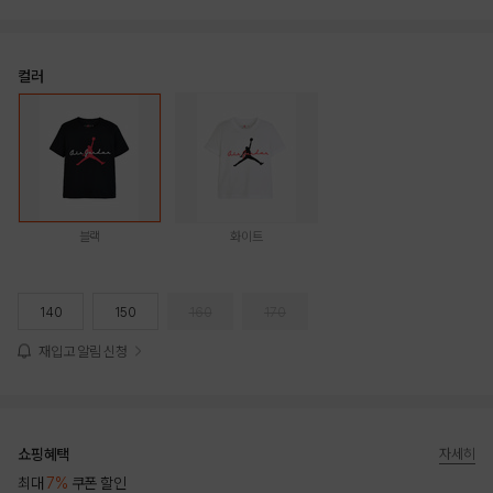
컬러
블랙
화이트
140
150
160
170
재입고 알림 신청
쇼핑혜택
자세히
최대
7%
쿠폰 할인