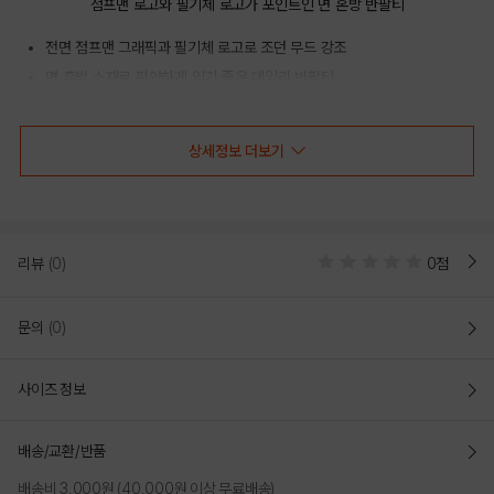
점프맨 로고와 필기체 로고가 포인트인 면 혼방 반팔티
전면 점프맨 그래픽과 필기체 로고로 조던 무드 강조
면 혼방 소재로 편안하게 입기 좋은 데일리 반팔티
스포츠 캐주얼 코디에 활용하기 좋은 상의
상세정보 더보기
COLOR
리뷰
(0)
0점
문의
(0)
사이즈 정보
배송/교환/반품
배송비 3,000원 (40,000원 이상 무료배송)
BLACK
WHITE