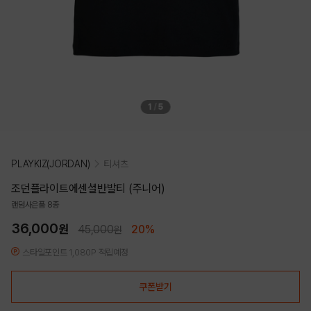
1
/
5
PLAYKIZ(JORDAN)
티셔츠
조던플라이트에센셜반발티 (주니어)
랜덤사은품 8종
36,000
원
45,000
20%
원
스타일포인트 1,080P 적립예정
쿠폰받기