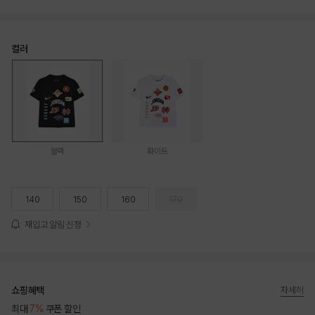
컬러
블랙
화이트
140
150
160
170
재입고 알림 신청
쇼핑혜택
자세히
최대
7%
쿠폰 할인