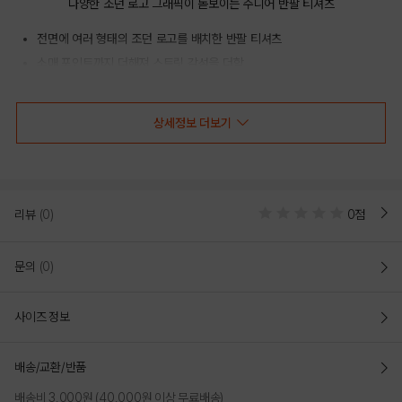
다양한 조던 로고 그래픽이 돋보이는 주니어 반팔 티셔츠
전면에 여러 형태의 조던 로고를 배치한 반팔 티셔츠
소매 포인트까지 더해져 스트릿 감성을 더함
데님 팬츠 카고 쇼츠 트레이닝 하의와 매치하기 좋음
상세정보 더보기
COLOR
리뷰
(0)
0점
문의
(0)
사이즈 정보
배송/교환/반품
배송비 3,000원 (40,000원 이상 무료배송)
BLACK
WHITE