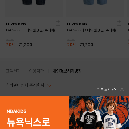
LEVI'S Kids
LEVI'S Kids
LVC 루즈테이퍼드 밴딩 진 (주니어)
LVC 루즈테이퍼드 밴딩 진 (주니어)
89,000
89,000
20%
71,200
20%
71,200
DETAILS
고객센터
이용약관
개인정보처리방침
스타일이십사 주식회사
하루 보지 않기
대표이사 : 임동환, 김지원
사업자정보확인
PC버전
주소 : 서울시 강남구 논현로 633, 6층 (논현동, 한세엠케이빌딩)
사업자등록번호 : 116-81-32499
스타일24 고객센터 1544-5336
평일 09:00~ 18:00 (토/일/공휴일 휴무)
통신판매업신고번호 : 제 2024-서울강남-04239
help Email : help@style24.com
개인정보보호책임자 : 배기영