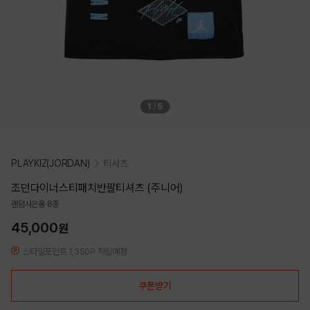
1
/
5
PLAYKIZ(JORDAN)
티셔츠
조던다이너스티패치반팔티셔츠 (주니어)
랜덤사은품 8종
45,000
원
스타일포인트 1,350P 적립예정
쿠폰받기