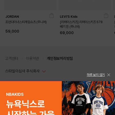
JORDAN
LEVI'S Kids
조던다이너스티게임쇼츠 (주니어)
[리바이스키즈] 리바이스키즈 578
배기 진 (주니어)
59,000
69,000
DETAILS
고객센터
이용약관
개인정보처리방침
스타일이십사 주식회사
하루 보지 않기
대표이사 : 임동환, 김지원
사업자정보확인
PC버전
주소 : 서울시 강남구 논현로 633, 6층 (논현동, 한세엠케이빌딩)
사업자등록번호 : 116-81-32499
스타일24 고객센터 1544-5336
평일 09:00~ 18:00 (토/일/공휴일 휴무)
통신판매업신고번호 : 제 2024-서울강남-04239
help Email : help@style24.com
개인정보보호책임자 : 배기영
COPYRIGHTⓒ2021 STYLE24 ALL RIGHTS RESERVED.