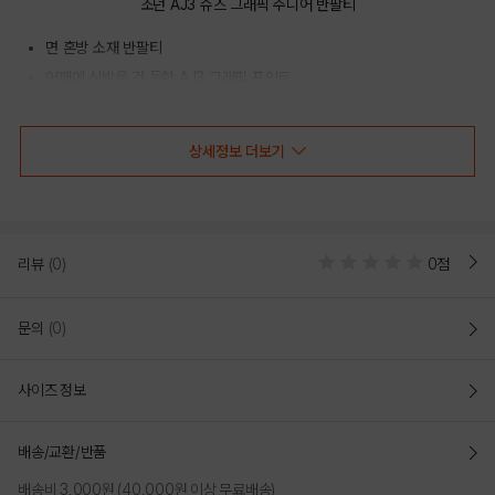
조던 AJ3 슈즈 그래픽 주니어 반팔티
면 혼방 소재 반팔티
어깨에 신발을 건 듯한 AJ3 그래픽 포인트
스트리트 무드가 살아나는 조던 티셔츠
상세정보 더보기
COLOR
리뷰
(0)
0점
문의
(0)
사이즈 정보
배송/교환/반품
배송비 3,000원 (40,000원 이상 무료배송)
BLACK
WHITE