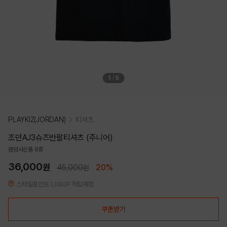
1
/
5
PLAYKIZ(JORDAN)
티셔츠
조던AJ3슈즈반팔티셔츠 (주니어)
랜덤사은품 8종
36,000
원
45,000
20%
원
스타일포인트 1,080P 적립예정
쿠폰받기