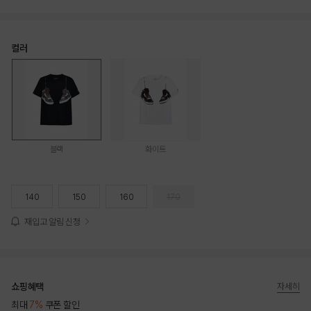
컬러
블랙
화이트
140
150
160
170
재입고 알림 신청
쇼핑혜택
자세히
최대
7%
쿠폰 할인