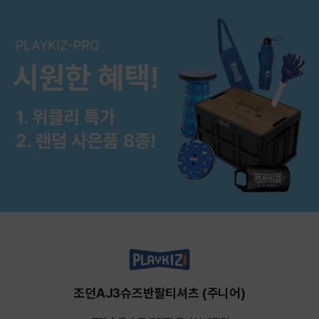
조던AJ3슈즈반팔티셔츠 (주니어)