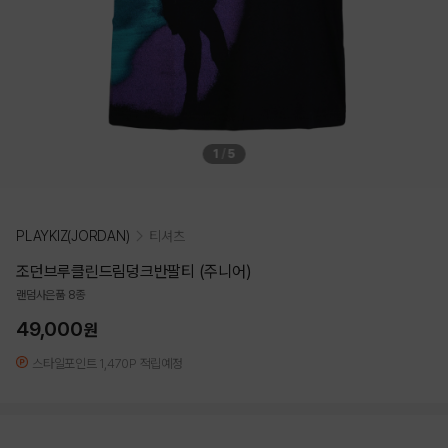
1
/
5
PLAYKIZ(JORDAN)
티셔츠
조던브루클린드림덩크반팔티 (주니어)
랜덤사은품 8종
49,000
원
스타일포인트 1,470P 적립예정