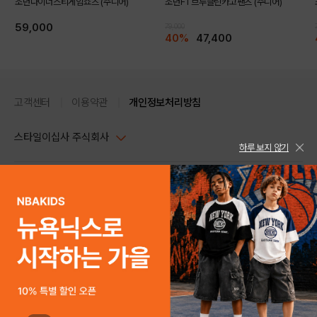
조던다이너스티게임쇼츠 (주니어)
조던FT브루클린카고팬츠 (주니어)
59,000
79,000
40%
47,400
고객센터
이용약관
개인정보처리방침
스타일이십사 주식회사
하루 보지 않기
DETAILS
대표이사 : 임동환, 김지원
사업자정보확인
PC버전
주소 : 서울시 강남구 논현로 633, 6층 (논현동, 한세엠케이빌딩)
사업자등록번호 : 116-81-32499
스타일24 고객센터 1544-5336
평일 09:00~ 18:00 (토/일/공휴일 휴무)
통신판매업신고번호 : 제 2024-서울강남-04239
help Email : help@style24.com
개인정보보호책임자 : 배기영
COPYRIGHTⓒ2021 STYLE24 ALL RIGHTS RESERVED.
호스팅 서비스 : 스타일이십사㈜
고객센터 1544-5336(평일 09:00~ 18:00 토/일/공휴일 휴무)