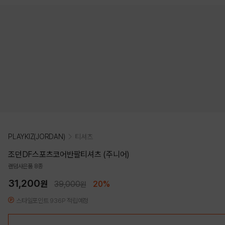
PLAYKIZ(JORDAN)
티셔츠
조던DF스포츠코어반팔티셔츠 (주니어)
랜덤사은품 8종
31,200
원
39,000
20%
원
스타일포인트 936P 적립예정