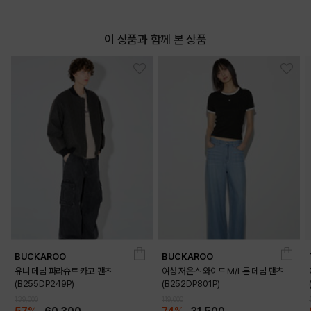
이 상품과 함께 본 상품
BUCKAROO
BUCKAROO
유니 데님 파라슈트 카고 팬츠
여성 저온스 와이드 M/L톤 데님 팬츠
(B255DP249P)
(B252DP801P)
139,000
119,000
57%
60,300
74%
31,500