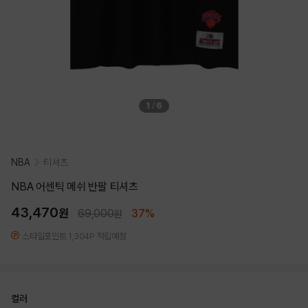
1
/
6
NBA
티셔츠
NBA 어센틱 메쉬 반팔 티셔츠
43,470
원
69,000
37%
원
스타일포인트 1,304P 적립예정
컬러