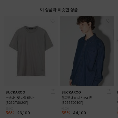
WHITE
이 상품과 비슷한 상품
PRODUCT VIEW
BUCKAROO
BUCKAROO
스탠다드핏 다잉 티셔츠
원포켓 데님 셔츠 M/L톤
(B262TS020P)
(B255Z0010P)
59,000
99,000
56%
26,100
55%
44,100