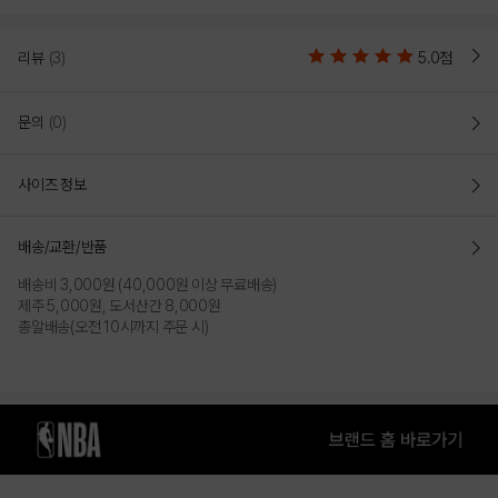
NBA 어센틱 메쉬 반팔 티셔츠
리뷰
(3)
5.0점
NBA 리그의 정체성을 담은 허니컴 메쉬 소재의 NYK 어센틱 오버핏 반팔 
티셔츠
문의
(0)
NBA 리그의 아이덴티티를 라이프스타일 무드로 재해석하여 매일 다른
스타일을 완성해주는 베이직 아이템입니다
사이즈 정보
바람이 잘 통하고 땀 배출에 효과적인 허니컴 메쉬 소재를 사용해 편안함
속에서 완성되는 세련됨을 느낄 수 있습니다
여유로운 오버핏으로 제작되어 옷장 속에서 가장 자주 손이 가는 옷이
배송/교환/반품
되어줍니다
배송비 3,000원 (40,000원 이상 무료배송)
초여름부터 한여름까지 데일리 및 야외 활동 시 입는 순간 일상이
제주 5,000원, 도서산간 8,000원
달라지는 경험을 선사합니다
총알배송(오전 10시까지 주문 시)
COLOR