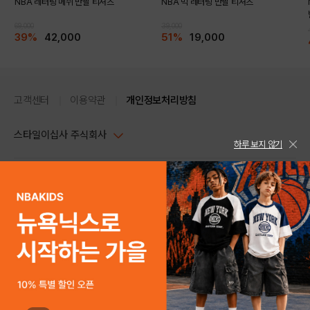
NBA 레터링 메쉬 반팔 티셔츠
NBA 빅 레터링 반팔 티셔츠
69,000
39,000
39%
42,000
51%
19,000
고객센터
이용약관
개인정보처리방침
스타일이십사 주식회사
하루 보지 않기
대표이사 : 임동환, 김지원
사업자정보확인
PC버전
주소 : 서울시 강남구 논현로 633, 6층 (논현동, 한세엠케이빌딩)
사업자등록번호 : 116-81-32499
스타일24 고객센터 1544-5336
평일 09:00~ 18:00 (토/일/공휴일 휴무)
통신판매업신고번호 : 제 2024-서울강남-04239
help Email : help@style24.com
개인정보보호책임자 : 배기영
COPYRIGHTⓒ2021 STYLE24 ALL RIGHTS RESERVED.
호스팅 서비스 : 스타일이십사㈜
고객센터 1544-5336(평일 09:00~ 18:00 토/일/공휴일 휴무)