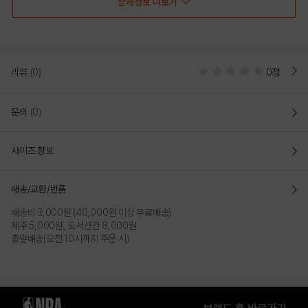
상세정보 더보기
NBA ALL STAR 유니폼 하프 메쉬 팬츠
리뷰
(0)
0점
26년 NBA 올스타 개최지 기념 유니폼 스타일의 통기성 좋은 메쉬 하프 
팬츠
문의
(0)
메쉬소재의 쾌적함을 선호하는 사람에게 적합
유니폼 셋업 스타일의 팬츠를 찾는 사람에게 적합
사이즈 정보
넉넉한 오버핏의 스트릿 무드를 원하는 사람에게 적합
배송/교환/반품
COLOR
배송비 3,000원 (40,000원 이상 무료배송)
제주 5,000원, 도서산간 8,000원
총알배송(오전 10시까지 주문 시)