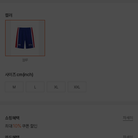
컬러
블루
사이즈 cm(inch)
M
L
XL
XXL
쇼핑혜택
자세히
최대
10%
쿠폰 할인
카드혜택
자세히