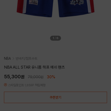
1
/
6
NBA
반바지/점프수트
NBA ALL STAR 유니폼 하프 메쉬 팬츠
55,300
원
79,000
30%
원
스타일포인트 1,659P 적립예정
쿠폰받기