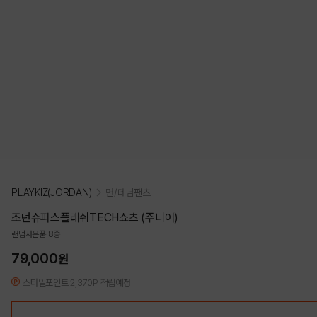
PLAYKIZ(JORDAN)
면/데님팬츠
조던슈퍼스플래쉬TECH쇼츠 (주니어)
랜덤사은품 8종
79,000
원
스타일포인트 2,370P 적립예정