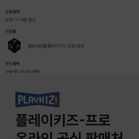
쇼핑혜택
최대
7%
쿠폰 할인
사은품
랜덤사은품(플레이키즈-프로) 증정
카드혜택
신용카드 무이자 혜택
상품상세정보