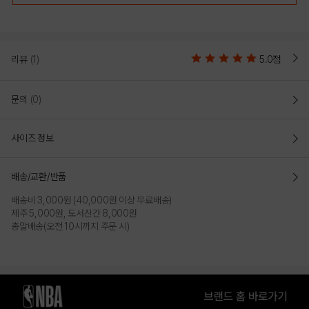
NBA ORIGINALS46 배색 바람막이
리뷰
(1)
5.0점
아메리칸 스포티즘을 현대적으로 재해석한 오리지널 컬러블럭 바람막이 
후드 집업
문의
(0)
매일의 순간을 더 편안하게 만들어주는 옷으로 초여름부터 한여름까지
가벼운 착용이 가능
사이즈 정보
편안한 착용감과 오리지널 무드의 NBA 헤리티지 그래픽이 돋보이는
아이템
계절을 넘어 오래도록 활용할 수 있는 기본 사양에 생활방수와 방풍
배송/교환/반품
기능을 더한 실용적인 구성
배송비 3,000원 (40,000원 이상 무료배송)
2WAY 지퍼로 다양한 스타일링이 가능한 바람막이
제주 5,000원, 도서산간 8,000원
총알배송(오전 10시까지 주문 시)
COLOR