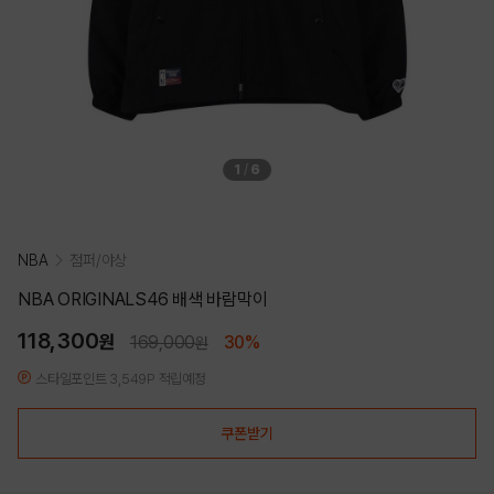
1
/
6
NBA
점퍼/야상
NBA ORIGINALS46 배색 바람막이
118,300
원
169,000
30%
원
스타일포인트 3,549P 적립예정
쿠폰받기