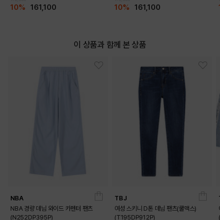
10%
161,100
10%
161,100
이 상품과 함께 본 상품
NBA
TBJ
DETAILS
NBA 경량 데님 와이드 카펜터 팬츠
여성 스키니 D톤 데님 팬츠(쿨맥스)
(N252DP395P)
(T195DP912P)