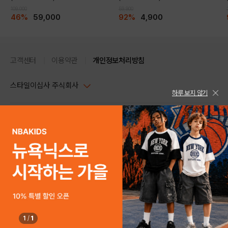
109,000
59,900
46%
59,000
92%
4,900
고객센터
이용약관
개인정보처리방침
스타일이십사 주식회사
하루 보지 않기
대표이사 : 임동환, 김지원
사업자정보확인
PC버전
주소 : 서울시 강남구 논현로 633, 6층 (논현동, 한세엠케이빌딩)
사업자등록번호 : 116-81-32499
스타일24 고객센터 1544-5336
평일 09:00~ 18:00 (토/일/공휴일 휴무)
통신판매업신고번호 : 제 2024-서울강남-04239
help Email : help@style24.com
개인정보보호책임자 : 배기영
COPYRIGHTⓒ2021 STYLE24 ALL RIGHTS RESERVED.
호스팅 서비스 : 스타일이십사㈜
고객센터 1544-5336(평일 09:00~ 18:00 토/일/공휴일 휴무)
1
/
1
구매하기