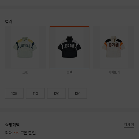
컬러
그린
블랙
아이보리
105
110
120
130
쇼핑혜택
자세히
최대
7%
쿠폰 할인