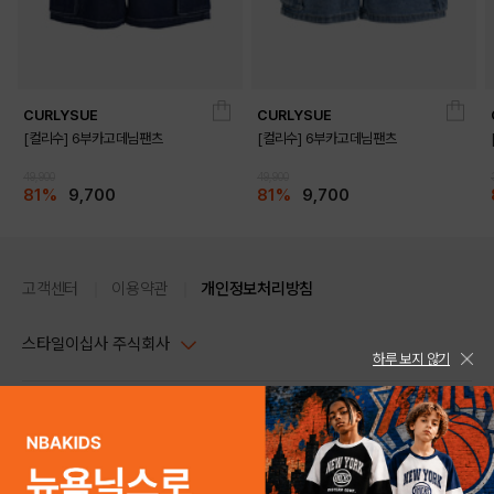
CURLYSUE
CURLYSUE
[컬리수] 6부카고데님팬츠
[컬리수] 6부카고데님팬츠
49,900
49,900
81%
9,700
81%
9,700
고객센터
이용약관
개인정보처리방침
스타일이십사 주식회사
하루 보지 않기
대표이사 : 임동환, 김지원
사업자정보확인
PC버전
주소 : 서울시 강남구 논현로 633, 6층 (논현동, 한세엠케이빌딩)
사업자등록번호 : 116-81-32499
스타일24 고객센터 1544-5336
평일 09:00~ 18:00 (토/일/공휴일 휴무)
통신판매업신고번호 : 제 2024-서울강남-04239
help Email : help@style24.com