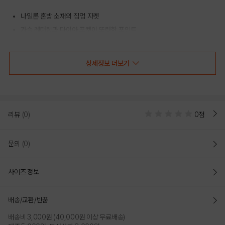
나일론 혼방 소재의 집업 자켓
가슴 레터링과 다이아 포켓이 또렷한 포인트
간절기 레이어드에 활용도 높은 스포티 아우터
상세정보 더보기
COLOR
리뷰
(0)
0점
문의
(0)
사이즈 정보
배송/교환/반품
배송비 3,000원 (40,000원 이상 무료배송)
GREEN
BLACK