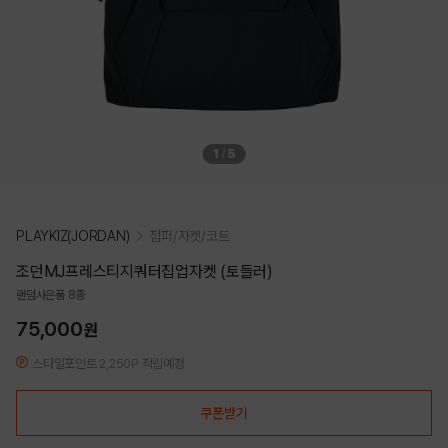
1
/
5
PLAYKIZ(JORDAN)
점퍼/자켓/코트
조던MJ프레스티지쿼터집업자켓 (토들러)
랜덤사은품 8종
75,000
원
스타일포인트 2,250P 적립예정
쿠폰받기