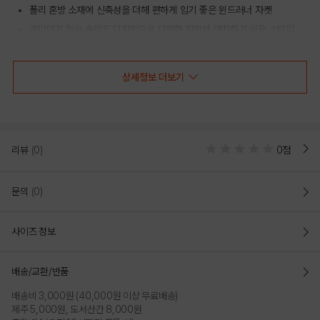
폴리 혼방 소재에 신축성을 더해 편하게 입기 좋은 윈드러너 자켓
군더더기 없는 솔리드 디자인으로 다양한 하의와 매치하기 쉬운 스타일
가볍게 걸쳐도 활동성이 살아나는 데일리 아우터
상세정보 더보기
COLOR
리뷰
(0)
0점
문의
(0)
사이즈 정보
배송/교환/반품
배송비 3,000원 (40,000원 이상 무료배송)
BLACK
IVORY
제주 5,000원, 도서산간 8,000원