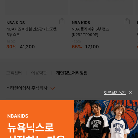
NBA KIDS
NBA KIDS
NBA키즈 에센셜 면스판 카고포켓
NBA 폴리 메쉬 5부 팬츠
5부 쇼츠
(K252TP090P)
59,000
49,000
30%
41,300
65%
17,100
고객센터
이용약관
개인정보처리방침
스타일이십사 주식회사
하루 보지 않기
대표이사 : 임동환, 김지원
사업자정보확인
PC버전
주소 : 서울시 강남구 논현로 633, 6층 (논현동, 한세엠케이빌딩)
사업자등록번호 : 116-81-32499
스타일24 고객센터 1544-5336
평일 09:00~ 18:00 (토/일/공휴일 휴무)
통신판매업신고번호 : 제 2024-서울강남-04239
help Email : help@style24.com
개인정보보호책임자 : 배기영
COPYRIGHTⓒ2021 STYLE24 ALL RIGHTS RESERVED.