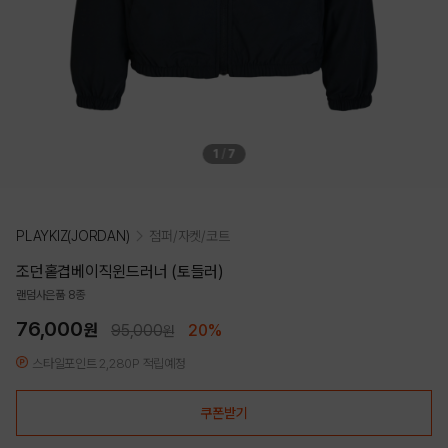
1
/
7
PLAYKIZ(JORDAN)
점퍼/자켓/코트
조던홑겹베이직윈드러너 (토들러)
랜덤사은품 8종
76,000
원
95,000
20%
원
스타일포인트 2,280P 적립예정
쿠폰받기