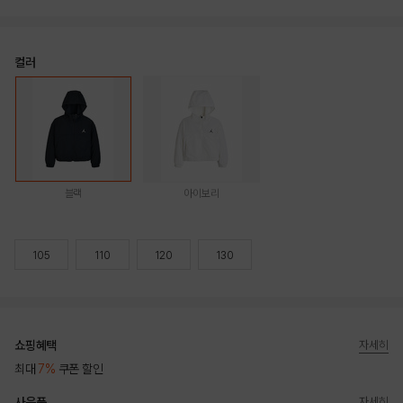
컬러
블랙
아이보리
105
110
120
130
쇼핑혜택
자세히
최대
7%
쿠폰 할인
사은품
자세히