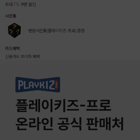
최대
7%
쿠폰 할인
사은품
랜덤사은품(플레이키즈-프로) 증정
카드혜택
신용카드 무이자 혜택
상품상세정보