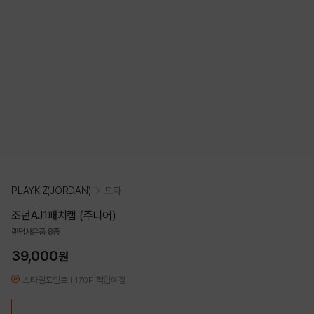
PLAYKIZ(JORDAN)
모자
조던AJ1패치캡 (주니어)
랜덤사은품 8종
39,000
원
스타일포인트 1,170P 적립예정