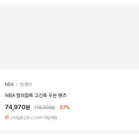
NBA
면/팬츠
NBA 컬러블록 고신축 우븐 팬츠
74,970
원
119,000
37%
원
스타일포인트 2,249P 적립예정