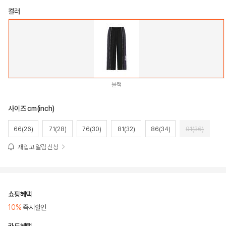
컬러
블랙
사이즈 cm(inch)
66(26)
71(28)
76(30)
81(32)
86(34)
91(36)
재입고 알림 신청
쇼핑혜택
10%
즉시할인