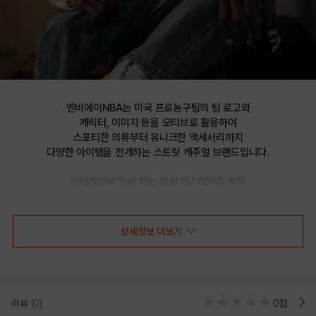
엔비에이NBA는 미국 프로농구팀의 팀 로고와

캐릭터, 이미지 등을 모티브로 활용하여

스포티한 의류부터 유니크한 액세서리까지

다양한 아이템을 전개하는 스트릿 캐주얼 브랜드입니다.

엔비에이와 함께 하는 컬쳐 페스티벌을 통해

선보이는 문화 콘텐츠를 통해 패션과 문화 트렌드를 제시합니다.
상세정보 더보기
CHI BULLS 조립형 장식 스냅백 HYFLAT_H
CAP_HF175(N255AP633P)
리뷰
(0)
0점