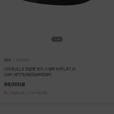
1
/
6
NBA
모자/장갑
CHI BULLS 조립형 장식 스냅백 HYFLAT_H
CAP_HF175(N255AP633P)
69,000
원
스타일포인트 2,070P 적립예정