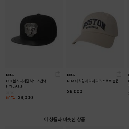
BLACK
JET BLACK
NBA
NBA
CHI 불스 빅메탈 하드 스냅백
NBA 아치형 시티 시리즈 소프트 볼캡
HYFLAT_H
39,000
CAP_HF175(N255AP622P)
79,000
51%
39,000
KHAKI
이 상품과 비슷한 상품