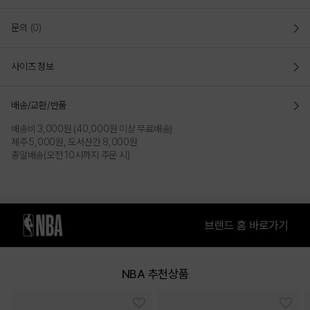
CHI BULLS 조립형 장식 스냅백 HYFLAT_H
문의
(0)
CAP_HF175(N255AP633P)
사이즈 정보
시카고 불스 아트웍 메탈 장식 포인트 하드 스냅백
- 크라운이 고정되어 있는 안정감있는 핏으로 자연스러운 볼륨감을
배송/교환/반품
유지시켜주는 레트로 클래식 핏
- 6면의 패널과 평평한 플랫 챙으로 이루어져 있는 하드 타입의 스냅백
배송비 3,000원 (40,000원 이상 무료배송)
- 후면 플라스틱 스냅으로 사이즈를 조절하여 두상에 맞게 사이즈 조절
제주 5,000원, 도서산간 8,000원
가능
총알배송(오전 10시까지 주문 시)
- 둘레:59 / 높이:17.3 / 챙길이:7
COLOR
NBA 추천상품