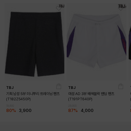
TBJ
TBJ
기획 남성 5부 미니쭈리 트레이닝 팬츠
여성 AD 3부 배색블락 밴딩 팬츠
(T182Z5450P)
(T191PT640P)
19,900
29,900
80%
3,900
87%
4,000