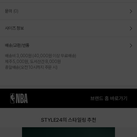
NYK 팀 약어 오버캡 SOFT COMFORT
CAP_SC170(N255AP248P)
문의
(0)
- 팀약어 원포인트 소프트 컴포트캡
사이즈 정보
- 머리 둘레, 깊이, 챙 길이를 모두 늘려 큰 두상의 소비자들도 편안하게 착용 가능한 핏
- 넉넉한 핏으로 얼굴이 작아 보이고 페이스 라인이 덜 부각되어 보이는 소프트 타입의
볼캡
배송/교환/반품
- 후면 스트랩으로 사이즈를 조절하여 편안한 핏으로 착용 가능
- 둘레:60 / 높이:17 / 챙길이:8
배송비 3,000원 (40,000원 이상 무료배송)
제주 5,000원, 도서산간 8,000원
총알배송(오전 10시까지 주문 시)
STYLE24의 스타일링 추천