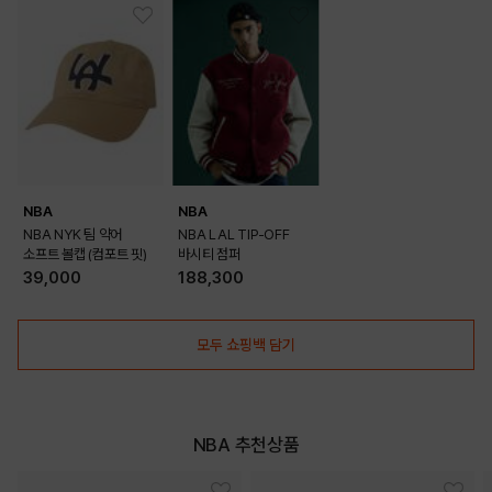
BEIGE
BLACK
NBA
NBA
NBA NYK 팀 약어
NBA LAL TIP-OFF
소프트 볼캡 (컴포트 핏)
바시티 점퍼
39,000
188,300
모두 쇼핑백 담기
NBA 추천상품
WINE