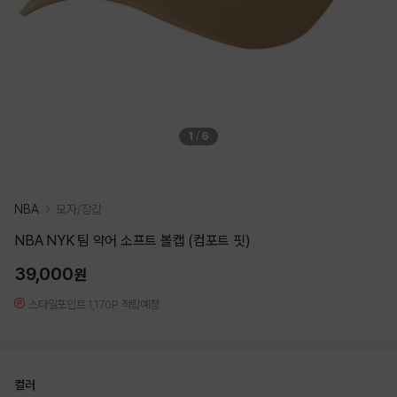
1
/
6
NBA
모자/장갑
NBA NYK 팀 약어 소프트 볼캡 (컴포트 핏)
39,000
원
스타일포인트 1,170P 적립예정
컬러