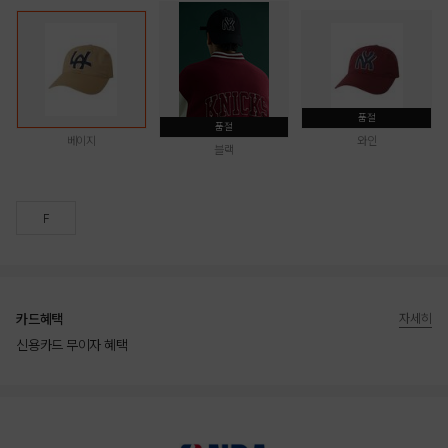
품절
품절
베이지
와인
블랙
F
카드혜택
자세히
신용카드 무이자 혜택
상품상세정보