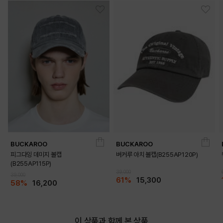
BUCKAROO
BUCKAROO
피그다잉 데미지 볼캡
버커루 아치 볼캡(B255AP120P)
(B255AP115P)
39,000
39,000
61%
15,300
58%
16,200
이 상품과 함께 본 상품