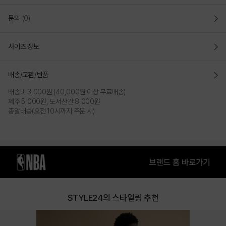
문의
(0)
- 경량 나일론 원단을 사용한 넉넉한 사이즈의 데일리 백팩
- 버클과 스트링 계패 방식으로 간편하고 안전하게 소지품 보관
사이즈 정보
- 후면 지퍼 포켓을 적용하여 메인 수납공간 사용에 편리함
- 외부 아웃포켓과 사이드 포켓으로 수납력을 높임
- 가로: 34 / 세로: 41 / 깊이: 16
배송/교환/반품
- 용량: 22L
배송비 3,000원 (40,000원 이상 무료배송)
제주 5,000원, 도서산간 8,000원
COLOR
총알배송(오전 10시까지 주문 시)
STYLE24의 스타일링 추천