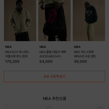
NBA
NBA
NBA
NBA BOS 옥스포드
NBA 플랩 데일리 백팩
NBA 카고 4포켓
아플리케 후드 점퍼
(N255AB024P)
파라슈트 우븐 팬츠
175,200
54,000
39,000
모두 쇼핑백 담기
NBA 추천상품