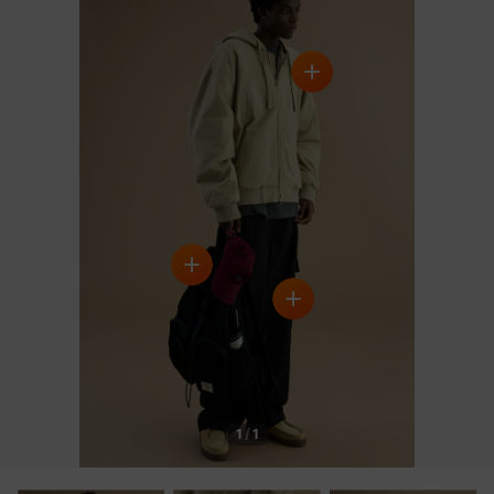
BLACK
OUTFIT VIEW
1
/
1