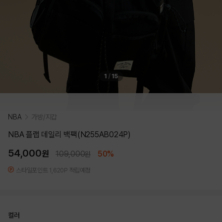
1
/
15
NBA
가방/지갑
NBA 플랩 데일리 백팩(N255AB024P)
54,000
원
109,000
50%
원
스타일포인트 1,620P 적립예정
컬러