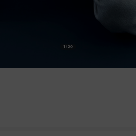
1
/
20