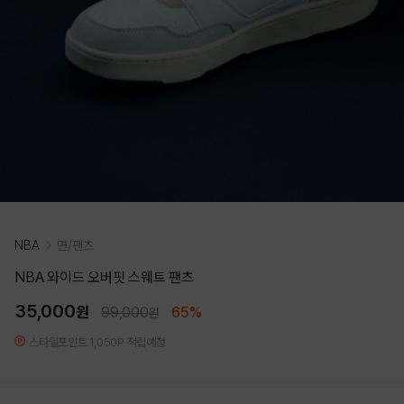
NBA
면/팬츠
NBA 와이드 오버핏 스웨트 팬츠
35,000
원
99,000
65%
원
스타일포인트 1,050P 적립예정