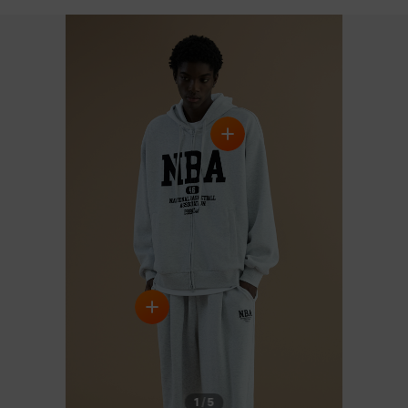
DARK GREY
ICE
1
/
5