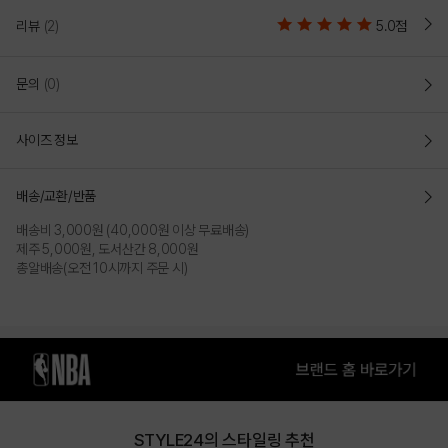
리뷰
(2)
5.0점
NBA ESSENTIAL 2WAY 팬츠(N253TP010P)
문의
(0)
언제나 부담스럽지 않게 입을 수 있는 에센셜한 디자인
매끈한 겉면과 땀 흡수를 돕는 메쉬 구조의 안쪽면 원단으로 간절기에
사이즈 정보
적합한 두께의 2WAY 팬츠
오버 핏(OVER FIT)
배송/교환/반품
무릎부터 자연스럽게
전체적으로 넉넉한 사이즈로 작업 된 와이드핏으로
밑단이 좁아지는 핏
배송비 3,000원 (40,000원 이상 무료배송)
편안하게 착장이 가능하면서 스트릿하게 연출가능
제주 5,000원, 도서산간 8,000원
총알배송(오전 10시까지 주문 시)
- 스몰로고 포인트로 조절 가능한 허리 스트링이 있음
- 2WAY로 활용할 수 있는 밑단 스트링으로 핏 조절 가능하여 기호에 맞는
다양한 연출 가능
소재의 양면메쉬 소재로 통기성이
- 고급스러운 외관과 부드러운 터치감의 CP
좋아 간절기에 데일리로 활용하기 좋음
COLOR
STYLE24의 스타일링 추천