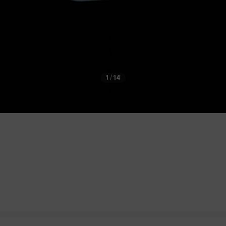
1
/
14