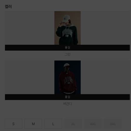
컬러
품절
그린
품절
버건디
S
M
L
XL
XXL
3XL