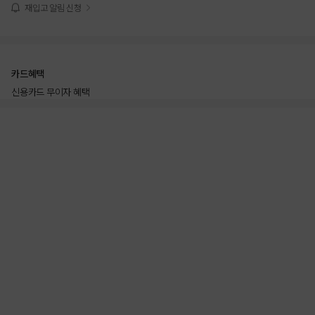
재입고 알림 신청
카드혜택
신용카드 무이자 혜택
상품상세정보