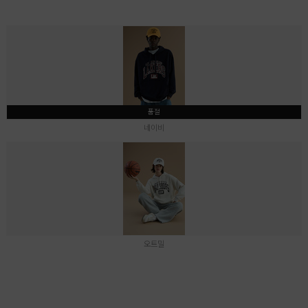
품절
네이비
오트밀