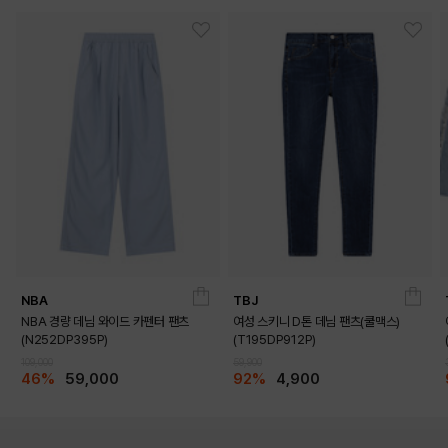
NBA
TBJ
NBA 경량 데님 와이드 카펜터 팬츠
여성 스키니 D톤 데님 팬츠(쿨맥스)
(N252DP395P)
(T195DP912P)
109,000
59,900
46%
59,000
92%
4,900
DETAILS