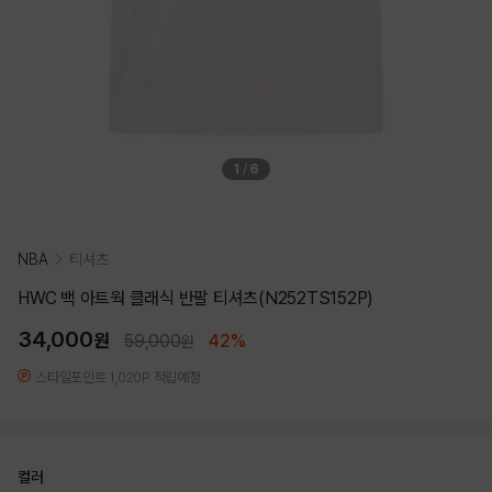
1
/
6
NBA
티셔츠
HWC 백 아트웍 클래식 반팔 티셔츠(N252TS152P)
34,000
원
59,000
42%
원
스타일포인트 1,020P 적립예정
컬러