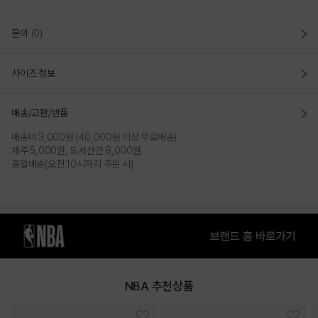
HWC 백 아트웍 클래식 반팔 티셔츠
(N252TS152P)
문의
(0)
NBA의 레전드 장면을 보여주는 'HARDWOOD CLASSIC' 라인의 반팔
사이즈 정보
티셔츠
OE사를 사용하였으며 하드우드의 흘림체와 등판의 빅 아트웍이 매력적인
디자인
배송/교환/반품
세미 루즈핏 (SEMI LOOSE FIT)
배송비 3,000원 (40,000원 이상 무료배송)
- 기존 루즈핏과 레귤러 핏의 중간 사이즈감
풍성한 핏 보다는 클래식해
제주 5,000원, 도서산간 8,000원
보이는 적당히 핏한 것이 특징
총알배송(오전 10시까지 주문 시)
- 전체 견고한 봉제법을 사용해 티셔츠의 내구성을 높였고 소매의 자수와
옆선의 하드우드 클래식 직조라벨이 포인트
- OE사를 사용한 싱글 원단으로 다소 거친 표면 느낌을 주는 것이 특징
COLOR
NBA 추천상품