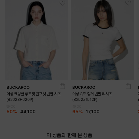
BUCKAROO
BUCKAROO
여성 크링클 루즈핏 원포켓 반팔 셔츠
여성 C/P 링거 반팔 티셔츠
(B262SH620P)
(B252Z1512P)
89,000
49,000
50%
44,100
65%
17,100
이 상품과 함께 본 상품