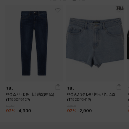
TBJ
TBJ
여성 스키니 D톤 데님 팬츠(쿨맥스)
여성 AD 3부 L톤 테이핑 데님 쇼츠
(T195DP912P)
(T192DP641P)
59,900
39,900
92%
4,900
93%
2,900
DETAILS