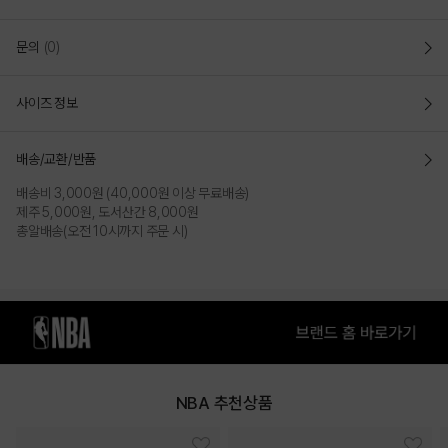
ORL 원포인트 레터 반팔 티셔츠(N252TS024P)
문의
(0)
다양한 기법을 믹스하여 가슴에 원포인트로
작업한 반팔 티셔츠
사이즈 정보
루즈 핏(LOOSE FIT)
- 여유로운 사이즈의 루즈핏으로 작업되어 활동성이 좋고
편안한 느낌을
주는 스타일
배송/교환/반품
- 텐션이 좋은 RIB을 사용하여 넥라인을 잡아주고
가슴에 다양한 기법을
배송비 3,000원 (40,000원 이상 무료배송)
믹스한 아트웍이 포인트가 되는 스타일
제주 5,000원, 도서산간 8,000원
- 소매단에 NBA 로고맨을 견고한 자수로 작업하여
소매단 끝에 NBA
총알배송(오전 10시까지 주문 시)
로고맨 디테일을 살림
- 소프트한 터치감의 싱글원단을 이중직으로 작업한 원단으로
가공을 통해
기능성을 더하여 시원하면서도 편안한 착용감을 제공
COLOR
NBA 추천상품